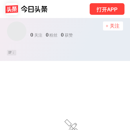
打开APP
+ 关注
0
0
0
关注
粉丝
获赞
IP：