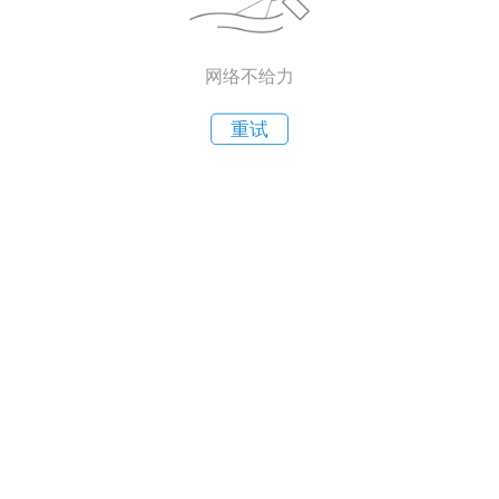
网络不给力
重试