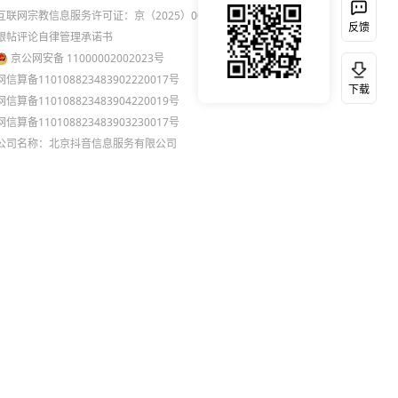
互联网宗教信息服务许可证：京（2025）0000021
反馈
跟帖评论自律管理承诺书
京公网安备 11000002002023号
网信算备110108823483902220017号
下载
网信算备110108823483904220019号
网信算备110108823483903230017号
公司名称：北京抖音信息服务有限公司