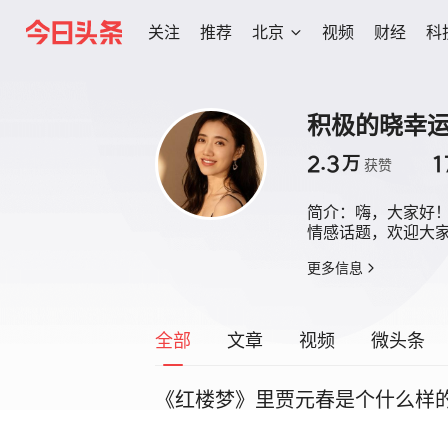
关注
推荐
北京
视频
财经
科
积极的晓幸
2.3
1
万
获赞
简介：
嗨，大家好
情感话题，欢迎大
更多信息
全部
文章
视频
微头条
《红楼梦》里贾元春是个什么样