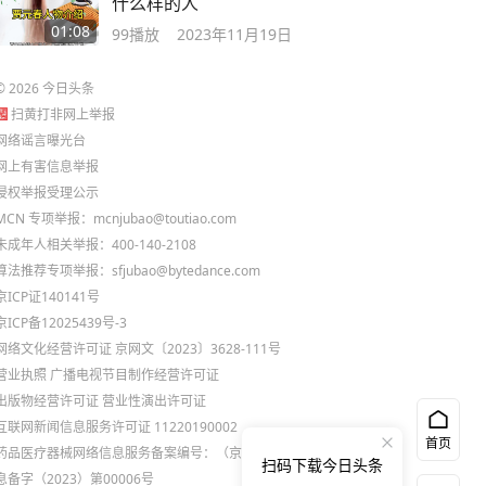
什么样的人
01:08
99
播放
2023年11月19日
©
2026
今日头条
扫黄打非网上举报
网络谣言曝光台
网上有害信息举报
侵权举报受理公示
MCN 专项举报：mcnjubao@toutiao.com
未成年人相关举报：400-140-2108
算法推荐专项举报：sfjubao@bytedance.com
京ICP证140141号
京ICP备12025439号-3
网络文化经营许可证 京网文〔2023〕3628-111号
营业执照
广播电视节目制作经营许可证
出版物经营许可证
营业性演出许可证
互联网新闻信息服务许可证 11220190002
首页
药品医疗器械网络信息服务备案编号：（京）网药械信
扫码下载今日头条
息备字（2023）第00006号