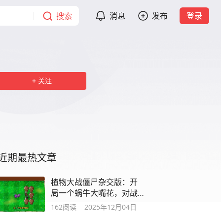
搜索
消息
发布
登录
关注
近期最热文章
植物大战僵尸杂交版：开
局一个蜗牛大嘴花，对战
六个问号罐子！
162
阅读
2025年12月04日