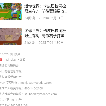
迷你世界：卡皮巴拉洞极
限生存7，前往蒙眼星收集
图纸！
34
阅读
2025年05月01日
迷你世界：卡皮巴拉洞极
限生存6，制作石矛打黑
龙！
21
阅读
2025年04月30日
©
2026
今日头条
扫黄打非网上举报
网络谣言曝光台
网上有害信息举报
侵权举报受理公示
MCN 专项举报：mcnjubao@toutiao.com
未成年人相关举报：400-140-2108
算法推荐专项举报：sfjubao@bytedance.com
京ICP证140141号
京ICP备12025439号-3