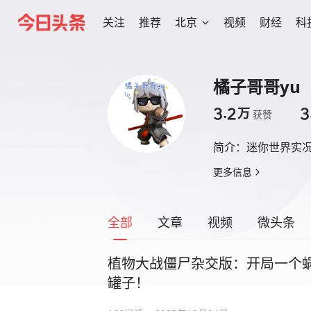
关注
推荐
北京
视频
财经
科
橘子哥哥yu
3.2
3
万
获赞
简介：
迷你世界实
更多信息
全部
文章
视频
微头条
植物大战僵尸杂交版：开局一个
罐子！