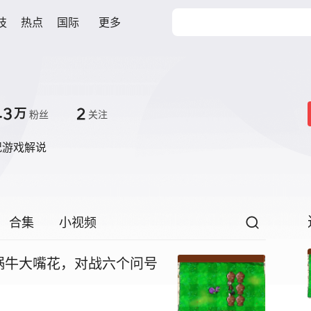
技
热点
国际
更多
.3
2
万
粉丝
关注
况游戏解说
合集
小视频
蜗牛大嘴花，对战六个问号