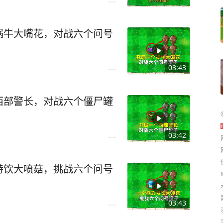
蜗牛大嘴花，对战六个问号
03:43
西部警长，对战六个僵尸罐
03:42
特饮大喷菇，挑战六个问号
03:43