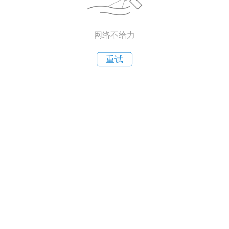
网络不给力
重试