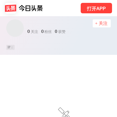
打开APP
+ 关注
0
0
0
关注
粉丝
获赞
IP：