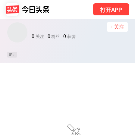
打开APP
+ 关注
0
0
0
关注
粉丝
获赞
IP：