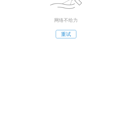
网络不给力
重试