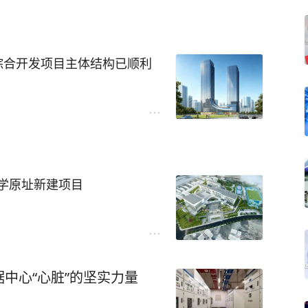
交叉口），是宿迁地区规模较
细介绍：
（计算网与存储网）如下：
考”？
单位、非营利性医疗机构，原为
综合开发项目主体结构已顺利
三级医院标准规划建设。
口支持2×400G）;
为行业内的佼佼者，致力于提
，计划总投资8.5亿元，一期
项目中提供一站式线缆解决方案
口（单端口支持400G）。
企业产能的扩大和智能化改造
规划床位1000张（一期实际开放
制造执行系统）、ERP系统、
化产线。在这样高度数字化的场
综合楼和一栋8层综合楼组
号线三阳路风塔项目
露出短板：
急救运转等功能为一体。
学原址新建项目
的海量数据，对网络带宽和吞吐
旨在构建高效、安全、智能的
筑智慧教育新起点！
诊、智慧办公、数据存储等核
，坐落于内环核心三阳路商
面提升医院信息化管理水平与
建筑面积超11万㎡，是典型的
at-Tree）拓扑架构，分为L
智慧校园建设已成为提升教学
、变频器等设备运行，容易产生
地标建筑，集高端酒店、商务办
中心“心脏”的坚实力量
模式，以可扩展单元（SU）作为基
作为教育信息化的“神经系
一体，复合型业态对内部信息流
DGX B300 SuperPod的
设施至关重要。