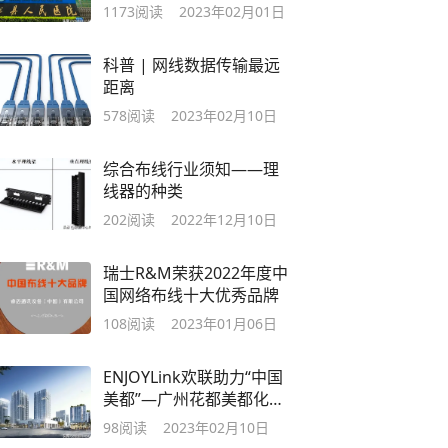
缆等解决方案
1173
阅读
2023年02月01日
科普 | 网线数据传输最远
距离
578
阅读
2023年02月10日
综合布线行业须知——理
线器的种类
202
阅读
2022年12月10日
瑞士R&M荣获2022年度中
国网络布线十大优秀品牌
108
阅读
2023年01月06日
ENJOYLink欢联助力“中国
美都”—广州花都美都化妆
品总部建设
98
阅读
2023年02月10日