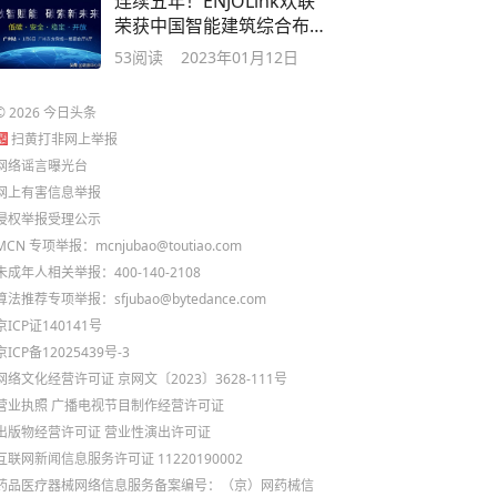
连续五年！ENJOLink欢联
荣获中国智能建筑综合布
线十大品牌奖
53
阅读
2023年01月12日
©
2026
今日头条
扫黄打非网上举报
网络谣言曝光台
网上有害信息举报
侵权举报受理公示
MCN 专项举报：mcnjubao@toutiao.com
未成年人相关举报：400-140-2108
算法推荐专项举报：sfjubao@bytedance.com
京ICP证140141号
京ICP备12025439号-3
网络文化经营许可证 京网文〔2023〕3628-111号
营业执照
广播电视节目制作经营许可证
出版物经营许可证
营业性演出许可证
互联网新闻信息服务许可证 11220190002
药品医疗器械网络信息服务备案编号：（京）网药械信