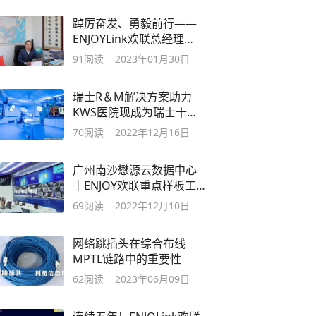
踔厉奋发、勇毅前行——
ENJOYLink欢联总经理
2023寄语
91
阅读
2023年01月30日
瑞士R＆M解决方案助力
KWS医院现成为瑞士十大
医院之一
70
阅读
2022年12月16日
广州南沙懋源云数据中心
｜ENJOY欢联重点样板工
程
69
阅读
2022年12月10日
网络跳插头在综合布线
MPTL链路中的重要性
62
阅读
2023年06月09日