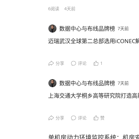
普维布线助力宿迁市宿城区区域健康
转与能源供给提出了极高要求。 为确
后端计算网络方案中，核心采用SN5
运维管理困难： 线路老化、标识不
病房改造，采用六类非屏蔽解决方案
6
阅读
4天前
营效率与绝对安全，其对配套线缆的
换机最多支持64个800G端口，基
近日，岳丰科技（无锡）有限公司凭
力，严重影响生产连续性。“智能制
网络高性能、高稳定、高管理要求，通
商业综合体。依托轨道交通指挥中心
最多可支持2048个GPU。但当前标配的C
业经验，成功助力南京市江宁区陆郎
再先进的设备也发挥不出应有的效能。
产品，构建合理系统架构，使其达到
临多重挑战：
数据中心与布线品牌榜
7天前
G以太网端口，因此为满足更大规模GP
打造面向未来的高效网络基石。
有限公司的项目负责人深知，必须从
性，通过先进的管理理念，使系统管
平面设计，本方案即采用两个通信平面
迈瑞武汉全球第二总部选用iCONEC
率，减少故障率，提升布线系统价值
-传输稳定性：承载地铁TCC指挥调
400G端口），两个端口各自构成独
老校焕新，智慧教育启航
02
定、低延迟，不间断，杜绝信号波动
可视为2个平行且独立的400G网络。
挪森六类布线系统，打造坚不可摧的“
iCONEC案例篇 | 武汉迈瑞医疗
分享
评论
1
陆郎初级中学创办于1958年，是江
-消防高标准：超高层建筑人员密集
本方案中的8个SU包含512个节点（每
初中”和“南京市小班化示范初中”。
经过多轮严苛的考察与测试，合肥市
项目概况
燃等防火标准，从源头降低火灾蔓延
8台Leaf层交换机与64台Spine
校启动了原址新建工程。该项目办学规
数据中心与布线品牌榜
7天前
终选择了挪森六类布线系统解决方案
单元进一步规模化扩展，以满足超大
约42620.72平方米，总建筑面积达2
端到端的品质保障，为该项目量身定
迈瑞医疗武汉研究院作为迈瑞医疗全
上海交通大学桐乡高等研究院打造高
-配套综合性：多业态融合场景复杂
实验楼、综合楼（含食堂、报告厅、
构。
面积规模庞大，建有大量研发办公室
繁多，亟需全品类、标准化、高适配
2.2、光链路连接设计
库等多元化功能空间。作为一所面向
心、培训展厅等功能区域，是迈瑞医
智联校地新生态：挪森六类布线系统
中学对校园网络提出了高带宽、低延
分享
评论
赞
千兆带宽冗余，打破数据传输瓶颈
新研发基地。 园区承载医学影像、
究院打造高能级创新平台
B1级阻燃线缆一站式解决方案
计算网采用全光链路部署，核心链路
求。无论是多媒体互动教学、高清视
条产品线研发工作，研发业务对网络
设备的接入，都离不开一套高性能的
挪森六类布线系统支持高达1Gbps
安全、后期运维便捷性提出严苛要求
单机房动力环境监控系统：机房安