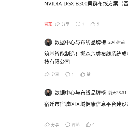
NVIDIA DGX B300集群布线方案（
本文重点阐述基于RoCE协议的NVIDI
置顶
分享
1
5
储网布线设计的核心要点。
数据中心与布线品牌榜
20小时前
一、方案概述
筑基智能制造！挪森六类布线系统成
上篇，我们深入探讨了NVIDIA DGX B
技有限公司
的高速布线方案，本篇，我们将继续聚焦NV
分享
1
赞
群，为您详细解读，基于 RoCE协
在“工业4.0”浪潮下，智能制造已
然而，当AGV小车穿梭、机械臂挥
本文重点阐述了基于RoCE协议的NVID
数据中心与布线品牌榜
前天23:31
您是否意识到：支撑这一切高效运转
存储网布线设计的核心要点，设计依据为
的“底层网络”。近日，挪森塞特国际
宿迁市宿城区区域健康信息平台建设
nnectX-8网卡）。其中，计算网
越的六类布线系统解决方案，成功助
两者均采用光连接技术，依托Spect
限公司完成厂区网络基础建设，为其
宿迁市儿童医院（宿迁儿童医院）位
宽、低延迟的传输链路，为超大规模
分享
评论
4
稳定、可靠的“数字高速公路”。