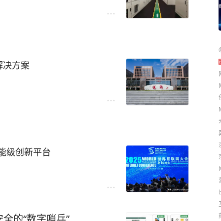
信息平台建设采购项目，针对
保这座超高层“垂直城市”的运
600系列以太网交换机。该交
清，一旦出现故障，排查耗时费
， 将在后期针对高复杂的信息
品质标准，严苛程度远超一般
于此构建的两层无收敛网络架构
借卓越的技术实力与丰富的行
造，网络先行。没有一张好网，
过PUWEI普维匹配的连接类
核心定位，三阳路风塔项目面
onnectX-8网卡不支持800
初级中学原址新建项目，为其
” 合肥市富士智能精密科技
高的容错性、可用性、可扩展
U协同需求，NVIDIA采用多
物理层彻底重构网络底座。
理简单、整洁，提升管理效
（每个800G网卡拆分为2个
解决方案
。
度核心功能，要求信号传输高稳
立的通信平面，后端计算网络
引发运营隐患；
数字神经”
宁区具有深厚底蕴的“省级示范
，线缆需满足低烟、无卤、高阻
SU 64个节点），配套部署12
为适应现代化教育发展需求，学
富士智能精密科技有限公司最
、毒气扩散风险；
层交换机，集群整体支持后续按SU
模为8轨24班，总用地面积
。挪森凭借深厚的技术积淀和
规模AI训练的算力扩容需求。
7234.94平方米，涵盖教学楼、
制了高标准的网络物理层架
球第二总部核心载体，总建筑
能级创新平台
，电力、通讯、网络、自控系统
风雨操场）、架空层及机动车
、专业实验室、研发测试中
的一站式线缆配套服务。
未来的现代化学校，陆郎初级
疗重点布局的高端医疗器械创
助力上海交通大学桐乡高等研
迟、高安全、易扩展的严苛要
微创外科、生命信息与支持等多
类型及连接方式如下：
频安防监控，还是未来物联网
稳定性、带宽扩容能力、消防
结构化布线系统作为坚实底
的传输速率，且具备优异的带宽
。
全的“数字哨兵”