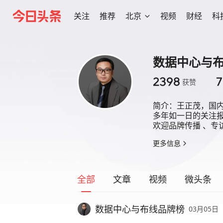
关注
推荐
北京
视频
财经
科
数据中心与
2398
7
获赞
简介：
王正茂，国内
多年如一日的关注报
欢迎品牌传播 、专
更多信息
全部
文章
视频
微头条
数据中心与布线品牌榜
03月05日