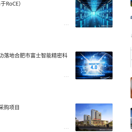
基于RoCE）
A DGX B300集群计算网与存
功落地合肥市富士智能精密科
300集群在InfiniBand协议下
IDIA DGX B300集
议下的布线架构参考。
成为制造业转型升级的必由之路。
舞、海量生产数据实时交互时，
IA DGX B300集群计算网与
的，是那张看不见却至关重要
DGX B300系统（标配Co
贸易（上海）有限公司凭借卓
采购项目
与存储网是数据传输的核心载体，
力合肥市富士智能精密科技有
rum-X以太网交换机构建高带
制造智能化升级铺设了高速、
于江苏省宿迁市宿城区青海湖
AI大模型训练提供稳定的数据