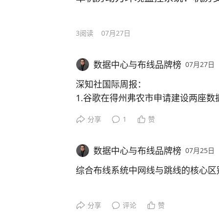
在2025年世界互联网大会乌镇峰会
针对项目面临多重挑战，LASUN(联
• 400G（400G-SR4/VR4）短距链
座。
冗余能力。无论是高清工业视觉检测
乡市人民政府正式签署全面合作协议
服务国家博物馆数据中心、国家能源
（Base-8）至MPO APC（Base
计图纸的快速调用，都能做到“秒级响
项目整网建设兼顾办公桌面千兆接入
学桐乡高等研究院。
心、一汽新能源汽车生产基地数据中
点与Leaf交换机间的短距高速互联。
3
阅读
07月27日
岳丰六类布线系统：核心优势，筑牢
让生产数据流转如飞。
格满足科研楼宇消防规范，打造高可
程项目的丰富经验，为该项目提供光
综合布线基础设施。
这一重磅合作，标志着长三角校地融
全套配套产品，保障了这座城市地标
见下图三
针对教育行业场景特点与项目实际需
卓越抗干扰能力，无惧复杂工业环境
数据中心与布线品牌榜
07月27日
阶段。作为本次合作的重要参与方，
均采用B1级阻燃标准，在火灾条件
量身定制了六类非屏蔽布线系统解决
项目建设需求与挑战
限公司凭借其高品质的六类非屏蔽综
深知社国际周报：
性，火灾突发场景下可有效抑制烟雾
2.3、计算网光链路数量估算（基于8
保驾护航。
针对工厂车间复杂的电磁环境，挪森
院的信息基础设施筑牢数字底座，助
1.谷歌在得州弗农市申请建设两座数
疏散争取宝贵时间，完美适配超高层
化的绞距设计和高质量的非屏蔽结构
01场景多元
育及产业赋能方面构建坚实的信息“高
2.Meta得州Temple数据中心正式
准。
针对8个SU配置（合计512台DGX B3
极速传输，教学体验流畅升级
MI），确保在重型设备运转时，网
分享
1
赞
3.OpenAI斥资逾300亿美元建佐
算网核心光链路如下表所示，共计约8
涵盖开放式研发办公、独立实验室、
校地融合
印拿地
以实力护航城市地标落成
际规模灵活调整）：
岳丰六类布线系统拥有250MHz的
端到端品质一致，保障系统长效稳定
息点位数量大，终端接入密度高。
打造科创“新高地”
数据中心与布线品牌榜
07月25日
4.谷歌将2026年资本支出上调至195
可稳定支持1000M快速以太网及更
心建设
目前，武汉轨道交通7号线三阳路风
见下图四
综合布线系统中网线与跳线的核心区
学、在线学习平台、大型课件下载等
挪森提供从线缆、模块、配线架到跳
02运维便捷诉求
上海交通大学桐乡高等研究院选址世
5.施耐德电气携手AMD发布首款Hel
已顺利封顶，LASUN(联信)品牌B
流畅无卡顿、低延迟，为师生营造极
有产品均经过严格的实验室测试，远超
在赋能桐乡人工智能、汽车、新材料
部署
于该项目各系统，运行稳定可靠，完
三、存储网布线设计
前言
的系统级匹配，不仅保障了链路性能
大量墙面信息面板需要支持快速拆装
研究院将集结战略科学家与青年科技
分享
评论
赞
6.NFrance采用维谛DX制冷系统，
模块化设计，灵活扩展面向未来系统
命和稳定性提升至新高度。
期运维工时。