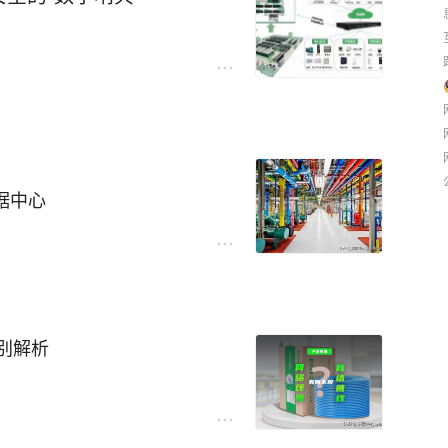
的聚光灯下，上海交通大学与桐
信)凭借过硬的品牌实力，成功
路（≤50m）：采用MPO APC
数据的实时回传，还是大型设
，双方将携手共建上海交通大
局数据中心、深圳地铁数据中
-8）的多模MPO线缆连接，实现节
应”，彻底告别卡顿与延迟，
与骨干全光高速传输，同时严
心及济南地铁6号线等重点工
智慧校园基座
靠、易运维、面向未来扩容的
缆、电源线、信号线、网线等
合与科技创新协同发展迈入新
的信息与能源传输。全部产品
求，岳丰科技为陆郎初级中学
挪森塞特国际贸易（上海）有
下具备低烟、无卤、阻燃等特
方案，以卓越性能为智慧校园
合布线系统，为桐乡高等研究
释放与有毒气体产生，为人员
 SU配置）
六类线缆及连接器件采用了优
力研究院在成果转化、人才引
据中心
、轨交枢纽的最高消防安全标
，有效抵御外部电磁干扰（E
速公路”。
投运，总投资达12亿美元
00节点，4096颗GPU），计
络信号依然纯净、稳定。
治亚州数据中心，塔塔集团同步在
192条MPO光缆（可根据实
会议中心、展厅等多场景，信
传输带宽，完全符合国际标准，
0-2050亿美元，加速AI数据中
高应用场景需求。在高清视频教
塔配套综合开发项目主体结构
别解析
高负载场景下，确保数据传输
线的端到端原厂解决方案。所
界互联网大会永久举办地，旨
ios平台参考设计，加速AI工厂
1级阻燃线缆产品已全面部署应用
致高效的网络学习体验。
国际标准。这种“血统纯正”
、智能装备等重点产业发展。
美通过项目各项验收标准。
的极致发挥，更将系统整体寿
、故障点位快速检修，降低后
骨干，构建“科研创新+人才培
数据中心电费削减20%
采用标准模块化接插件方式，