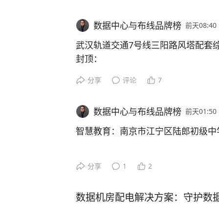
路1号（宿城新区青海湖路与渤海路
吞吐保障。
大的专科儿童医院。以下为医院的详
01
数据中心与布线品牌榜
前天08:40
DGX B300系统核心网络端口配置
精密制造转型，网络底座面临哪些“大
成立时间：2005年，为民办非企业
武汉轨道交通7号线三阳路风塔配套
市级二级专科医院，部分资料称其按
封顶：
• 计算网络：配置8个OSFP端口（单端
合肥市富士智能精密科技有限公司作
投资规模：新院区于2018年投入使用
LASUN(联信)品牌在城市重大基建
• 存储网络：配备2个单端口QSFP端
供高精度的智能制造解决方案。随着
分享
评论
7
投资4.5亿元，占地面积79.45亩，
的综合实力。
的深入，厂区内部署了大量的MES（
床位500张）。
见下图二
工业物联网（IIoT）设备以及自动
建筑规模：由一栋16层门诊医技病房
数据中心与布线品牌榜
前天01:50
LASUN(联信)护航武汉轨道交通7
景下，传统或普通的网络布线逐渐暴
成，集医教研、儿童公共卫生处置、
二、计算网布线设计
智慧教育：南京市江宁区陆郎初级中
项目概况
数据并发量大： 生产设备实时上传
本次项目聚焦信息化基础设施升级，
2.1、网络拓扑架构
老校焕新颜，岳丰科技与陆郎中学共
量提出了极高要求。
网络环境，为医疗诊疗流程、远程会
分享
1
2
武汉轨道交通7号线三阳路风塔项目
心业务提供稳定可靠的技术支撑，全
圈，坐拥地铁1、7号线双轨上盖，总
计算网采用经轨道优化的双平面胖树（F
在数字化浪潮席卷教育领域的今天，
环境复杂干扰多： 车间内大型电机
医疗服务效率。
轨交超高层标杆。这座209.5米的
数据机房配电解决方案：守护数据
eaf层与Spine层两级交换机部署
质量、优化校园管理的核心驱动力。
电磁干扰，导致网络丢包、延迟。
公与轨道交通指挥中心（TCC）于
础部署模块。需重点说明的是，在NVIDIA 
统”，稳定、高速、安全的网络基础