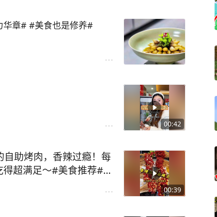
华章# #美食也是修养#
00:42
的自助烤肉，香辣过瘾！每
得超满足～#美食推荐#吃
00:39