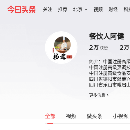
关注
推荐
北京
视频
财经
科
餐饮人阿健
2
2
万
万
获赞
简介：
中国注册高级
中国注册高级烹调技
中国注册高级食品安
四川省德阳市瀚瑞兴
四川省乐山市峨眉
更多信息
全部
视频
微头条
小视频