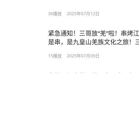
鲜！👍分量实在，绝不玩虚的！
36
播放
2025年07月12日
紧急通知！三哥放“羌”啦！串烤
是串，是九皇山羌族文化之旅！
浸式体验羌族魅力！碉楼、歌舞、
15
播放
2025年07月09日
限，手慢无！速戳左下角团购套餐
赛
串烤江湖麻辣烫就因为顾客一句话
“我只要了个微笑服务而已啊…”
59
播放
2025年07月08日