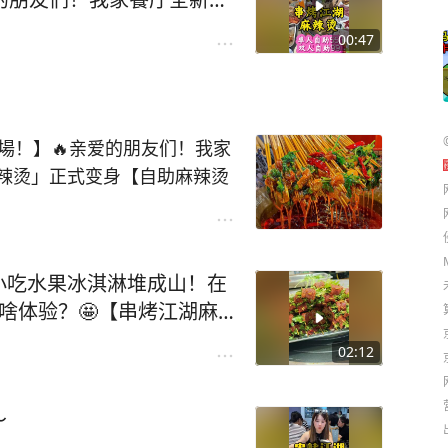
：13320883111
正式变身【自助麻辣烫+烤
00:47
限拿！ 从新鲜肉串到时蔬海
肉，还有各地人气小吃+秘
湖西路172号在水一方楼
全場！】🔥亲爱的朋友们！我家
麻辣烫」正式变身【自助麻辣烫
无限拿！ 从新鲜肉串到时蔬海鲜，
各地人气小吃+秘制卤味！地
话：13320883111
费小吃水果冰淇淋堆成山！在
啥体验？🤩【串烤江湖麻
根签！ (荤素通吃！)🍉免费
02:12
无限续！送完为止！) 锅底
️ 锅边还能烤肉？双倍快
～
哥，保证你吃的每一口都够