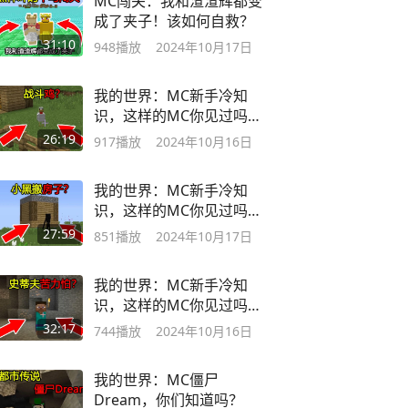
MC闯关：我和渣渣辉都变
成了夹子！该如何自救？
31:10
948
播放
2024年10月17日
我的世界：MC新手冷知
识，这样的MC你见过吗？
战斗鸡？
26:19
917
播放
2024年10月16日
我的世界：MC新手冷知
识，这样的MC你见过吗？
小黑搬房子？
27:59
851
播放
2024年10月17日
我的世界：MC新手冷知
识，这样的MC你见过吗？
史蒂夫苦力怕？
32:17
744
播放
2024年10月16日
我的世界：MC僵尸
Dream，你们知道吗？