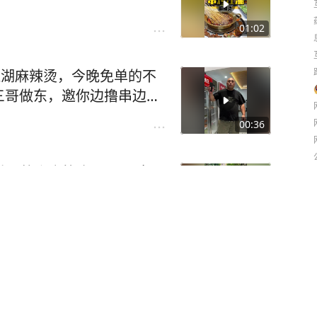
01:02
江湖麻辣烫，今晚免单的不
三哥做东，邀你边撸串边沉
美酒… 全免费！位置有
00:36
#绿之源 #闻鸡起舞挑战
… 整个店笑疯了！ 顾客：
00:57