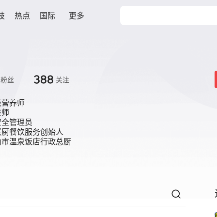
技
热点
国际
更多
388
粉丝
关注
营养师

师

全管理员

厨餐饮服务创始人

山市温泉饭店行政总厨