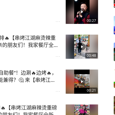
00:27
排🔥【串烤江湖麻烫辣重
爱亲的朋友们！我家餐厅全新
」正式变身【自助麻辣烫】
00:48
！ 从新肉鲜串到时蔬海鲜，
还有地各人气小吃+制秘卤
助餐”！边涮🔥边烤🔥，
路172在号水一方楼下！
兼得？🤔 来【串烤江
服男款
边直接开烤，滋滋冒油香迷糊
00:21
🏃‍♂️，带回的鲜货现切现
、冰淇淋🍦卤菜、酒水饮
🔥【串烤江湖麻辣烫重磅
！ 地址：峨眉河畔对面，
爱的朋友们！我家餐厅全新升