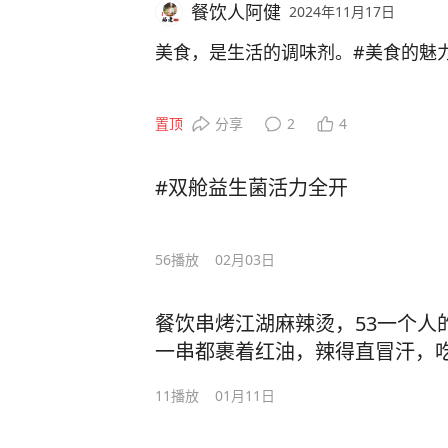
餐饮人阿健
2024年11月17日
美食，是生活的调味剂。#美食的魅力
置顶
分享
2
4
#双舱益生菌活力全开
56
播放
02月03日
餐饮串烤江湖麻辣烫，53一个人
一串都裹着红油，辣得直冒汗，吃
货日常#烧烤控
11
播放
01月11日