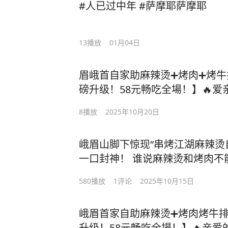
#人已过中年 #萨摩耶萨摩耶
13
播放
01月04日
眉峨首自家助麻辣烫➕烤肉➕烤牛
磅升级！58元畅吃全場！】🔥
升级啦🎉——「串烤江湖辣麻烫
8
播放
2025年10月20日
欢狂圣地！🍢100+菜品无限拿
从地道川味辣麻烫到喷香烤肉，
峨眉山脚下惊现“串烤江湖麻辣烫自
味！地址：峨眉河对畔面，滨湖西
一口封神！ 谁说麻辣烫和烤肉不能
系联电话：13320883111#休闲
湖】解锁新姿势！🔥 麻辣烫锅
580
播放
1
评论
2025年10月15日
了！🤤 清晨菜市场/山野撒欢的三哥
吃，老板还壕气放送：小吃、水果
峨眉首家自助麻辣烫➕烤肉烤牛排
料管够！ 这波福利，错过拍大腿
升级！58元畅吃全場！】🔥亲