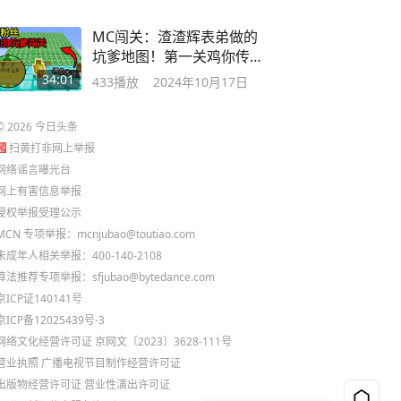
MC闯关：渣渣辉表弟做的
坑爹地图！第一关鸡你传
送带？友情破裂？
34:01
433
播放
2024年10月17日
©
2026
今日头条
扫黄打非网上举报
网络谣言曝光台
网上有害信息举报
侵权举报受理公示
MCN 专项举报：mcnjubao@toutiao.com
未成年人相关举报：400-140-2108
算法推荐专项举报：sfjubao@bytedance.com
京ICP证140141号
京ICP备12025439号-3
网络文化经营许可证 京网文〔2023〕3628-111号
营业执照
广播电视节目制作经营许可证
出版物经营许可证
营业性演出许可证