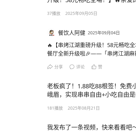
在水一方楼下（串烤江湖麻辣烫） 电话
级啦🎉——「串烤江湖麻辣烫」
37
播放
2025年09月05日
肉】狂欢圣地！🍢 100+菜品无
鲜，从地道川味麻辣烫到喷香烤
餐饮人阿健
制卤味！地址：峨眉河畔对面，滨
2025年09月04日
下！联系电话：13320883111
🔥【串烤江湖重磅升级！58元畅吃
餐厅全新升级啦🎉——「串烤江湖
+烤肉】狂欢圣地！🍢 100+菜品
分享
评论
赞
从地道川味麻辣烫到喷香烤肉，还有
址：峨眉河畔对面滨湖西路172号！联系电
老板疯了！1.88吃88根签！免
峨眉，实现串串自由+小吃自由是
辣烫】告诉你：🔥1.88元怒撸88
181
播放
2025年08月21日
小吃！免费水果！免费冰淇淋！ (
还是大厨秘制，麻辣鲜香太上头！
我发布了一条视频，快来看看吧
乐，双倍满足！😋清晨采鲜的三