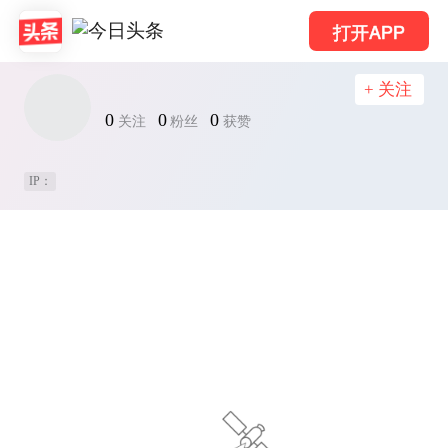
打开APP
+ 关注
0
0
0
关注
粉丝
获赞
IP：