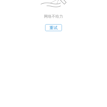
网络不给力
重试