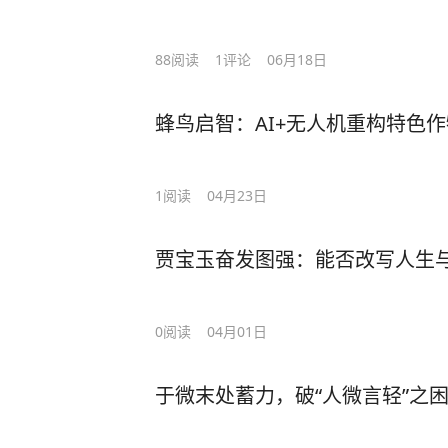
88
阅读
1
评论
06月18日
蜂鸟启智：AI+无人机重构特色
1
阅读
04月23日
贾宝玉奋发图强：能否改写人生
0
阅读
04月01日
于微末处蓄力，破“人微言轻”之