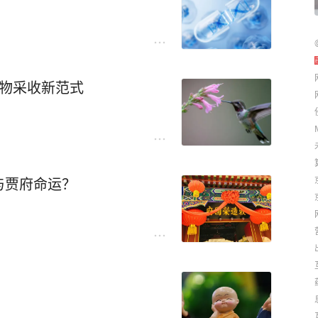
作物采收新范式
与贾府命运？
困