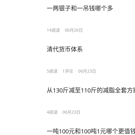
一两银子和一吊钱哪个多
14
阅读
06月26日
清代货币体系
5
阅读
1
评论
06月23日
从130斤减至110斤的减脂全套方
4
阅读
06月23日
一吨100元和100吨1元哪个更值