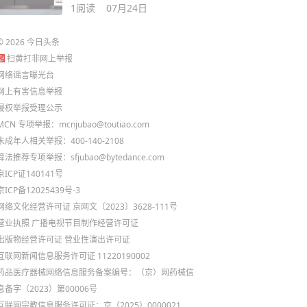
1
阅读
07月24日
©
2026
今日头条
扫黄打非网上举报
网络谣言曝光台
网上有害信息举报
侵权举报受理公示
MCN 专项举报：mcnjubao@toutiao.com
未成年人相关举报：400-140-2108
算法推荐专项举报：sfjubao@bytedance.com
京ICP证140141号
京ICP备12025439号-3
网络文化经营许可证 京网文〔2023〕3628-111号
营业执照
广播电视节目制作经营许可证
出版物经营许可证
营业性演出许可证
互联网新闻信息服务许可证 11220190002
药品医疗器械网络信息服务备案编号：（京）网药械信
息备字（2023）第00006号
互联网宗教信息服务许可证：京（2025）0000021