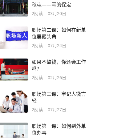
秋魂——写的保定
2
阅读
03月20日
职场第二课：如何在新单
位展露头角
2
阅读
07月24日
如果不缺钱，你还会工作
吗？
2
阅读
02月26日
职场第三课：牢记人微言
轻
2
阅读
07月27日
职场第一课：如何到外单
位办事