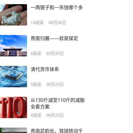
一两银子和一吊钱哪个多
14
阅读
06月26日
燕南归雁——就是保定
6
阅读
03月20日
清代货币体系
5
阅读
06月23日
从130斤减至110斤的减脂
全套方案
4
阅读
06月23日
燕南武韵长，铁球转动千