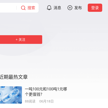
搜索
消息
发布
登录
关注
近期最热文章
一吨100元和100吨1元哪
个更值钱？
88
阅读
06月18日