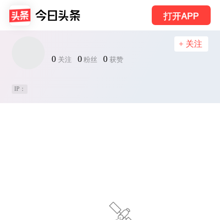
打开APP
+ 关注
0
0
0
关注
粉丝
获赞
IP：