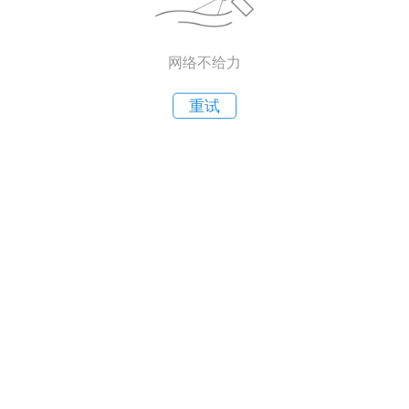
网络不给力
重试