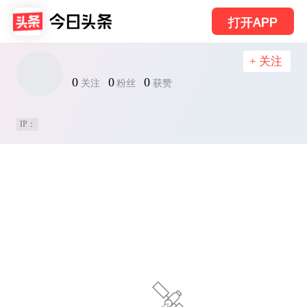
打开APP
+ 关注
0
0
0
关注
粉丝
获赞
IP：