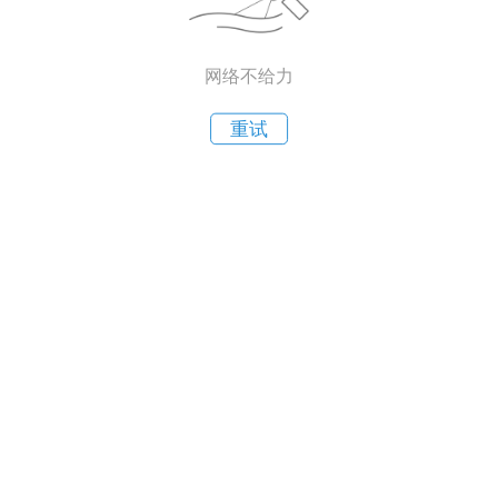
网络不给力
重试