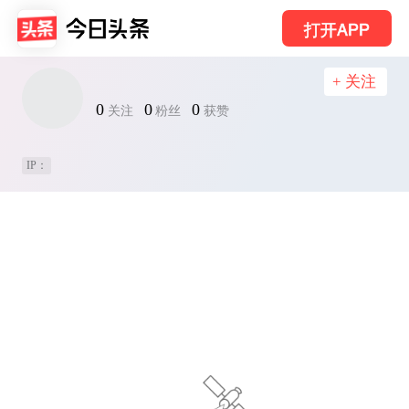
打开APP
+ 关注
0
0
0
关注
粉丝
获赞
IP：