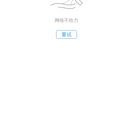
网络不给力
重试