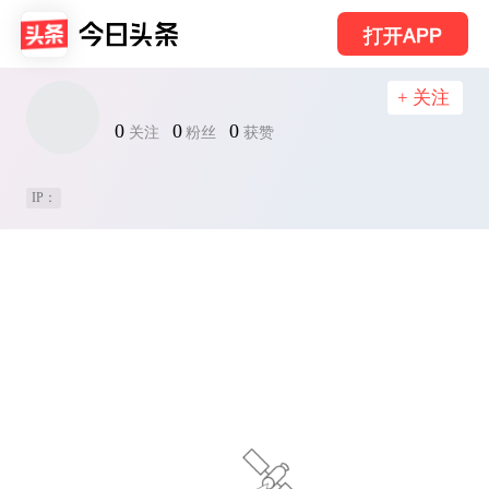
打开APP
+ 关注
0
0
0
关注
粉丝
获赞
IP：