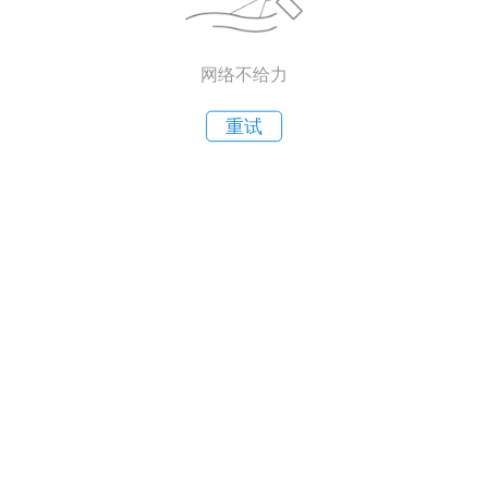
网络不给力
重试