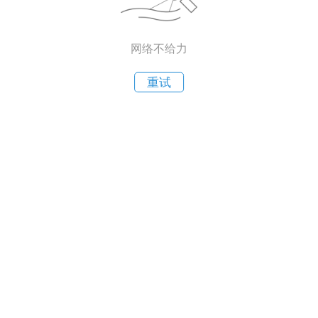
网络不给力
重试