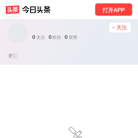
打开APP
+ 关注
0
0
0
关注
粉丝
获赞
IP：