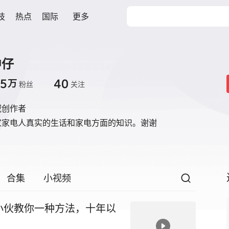
技
热点
国际
更多
中仔
.5
40
万
粉丝
关注
域创作者
家家电人真实的生话和家电方面的知识。谢谢
合集
小视频
小伙教你一种方法，十年以