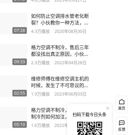
如何防止空调排水管老化断
裂？小伙教你一种方法，十
年以上都不坏
07:28
4.3万
播放
2020年08月30日
格力空调不制冷，售后三年
都没找出真正原因，小伙用
分段找出问题
09:33
2.3万
播放
2022年04月28日
维修师傅在维修空调主机的
时候，发生了不可思议的一
幕，极度危险
02:55
1.9万
播放
2023年06月03日
首页
格力空调不制冷，变频R410
扫码下载今日头条
制冷剂如何加注，最简单的
方法效果最好
05:10
1.6万
播放
2022年04月30日
反馈