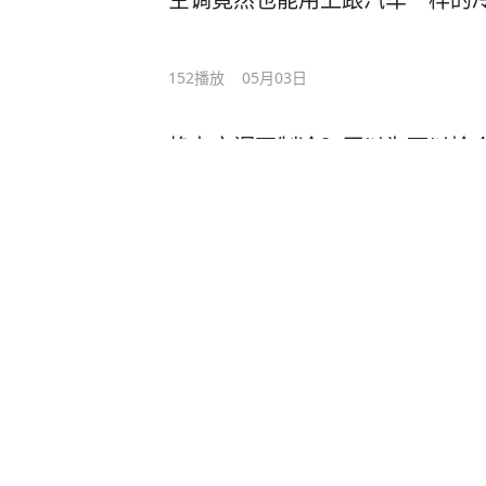
152
播放
05月03日
格力空调不制冷？原以为可以捡
场
3870
播放
13
评论
2023年06月14日
维修师傅在维修空调主机的时候
极度危险
1.9万
播放
86
评论
2023年06月03日
1200买的网购空调机材料是怎
跟做工