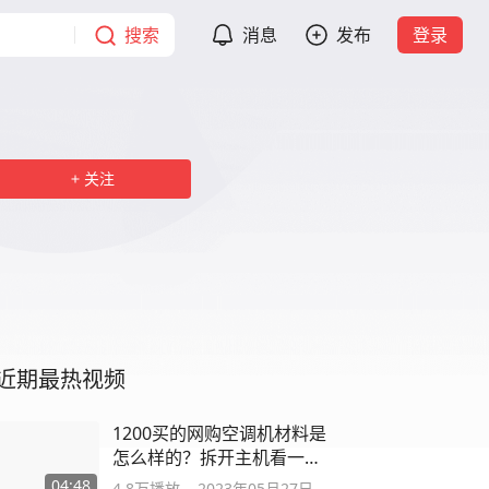
搜索
消息
发布
登录
关注
近期最热视频
1200买的网购空调机材料是
怎么样的？拆开主机看一看
材料跟做工
04:48
4.8万
播放
2023年05月27日