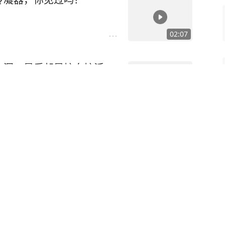
02:07
个漏，最后却是忙白忙活一
05:11
，发生了不可思议的一幕，
02:55
么样的？拆开主机看一看材料