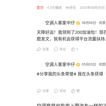
置顶
4.3万
播放
96
评论
2020年08月30日
空调人客家中仔
06月06日
·
优质
天降好运！我领到了200加油包！现
题发文，就有机会获得平台流量扶持
分享
评论
1
空调人客家中仔
05月05日
·
优质
#分享我的头条荣誉# 我在头条获得
分享
评论
赞
空调竟然也能用上跟汽车一样的