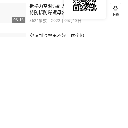
拆格力空调遇到人才同行，
将防拆防爆螺母装在主机
下载
上，用一招搞定
08:16
8624
播放
2022年05月13日
空调制冷效果不好，这个地
方一定要检查，问题大部分
都出在这里
03:51
8395
播放
2022年04月21日
用户真的太厉害了，用一台
空调就解决两个房间的制冷
问题，能行吗
01:30
7437
播放
2022年10月30日
空气能一装，用户马上淘汰
即热式电热水器跟燃气热水
器
04:28
5400
播放
2022年11月27日
500升空气能热水器50多