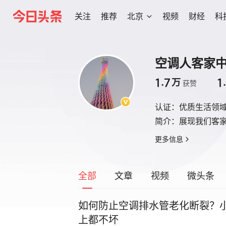
关注
推荐
北京
视频
财经
科
空调人客家
1.7
1
万
获赞
认证：
优质生活领
简介：
展现我们客
更多信息
全部
文章
视频
微头条
如何防止空调排水管老化断裂？
上都不坏