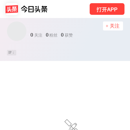
打开APP
+ 关注
0
0
0
关注
粉丝
获赞
IP：