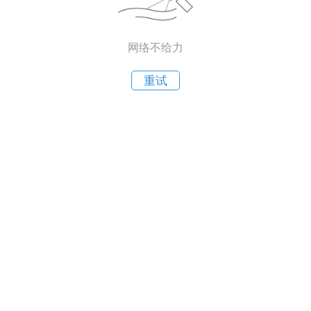
网络不给力
重试