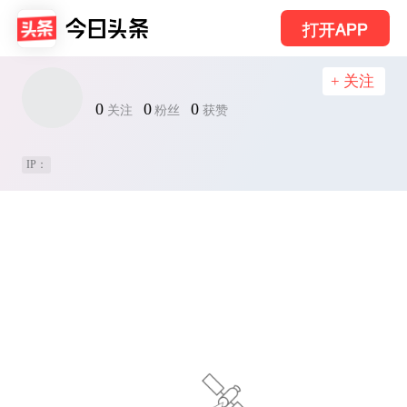
打开APP
+ 关注
0
0
0
关注
粉丝
获赞
IP：