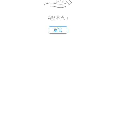
网络不给力
重试