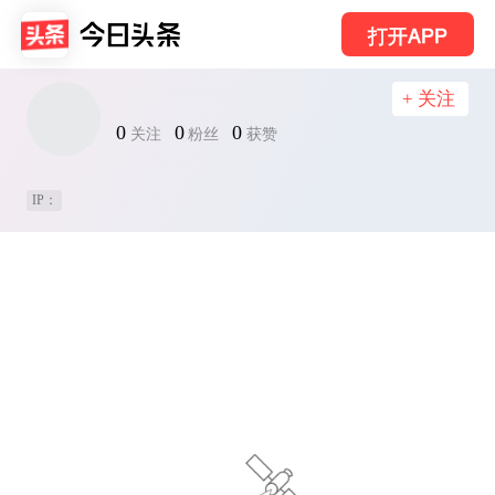
打开APP
+ 关注
0
0
0
关注
粉丝
获赞
IP：