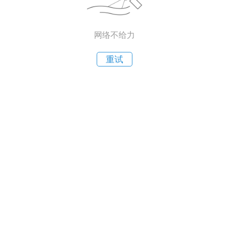
网络不给力
重试