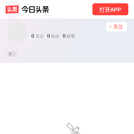
打开APP
+ 关注
0
0
0
关注
粉丝
获赞
IP：