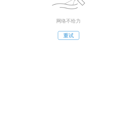
网络不给力
重试