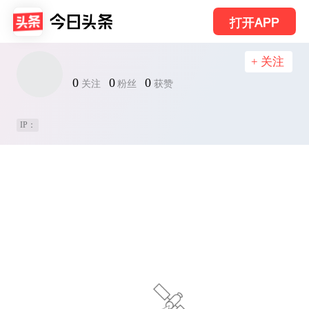
打开APP
+ 关注
0
0
0
关注
粉丝
获赞
IP：