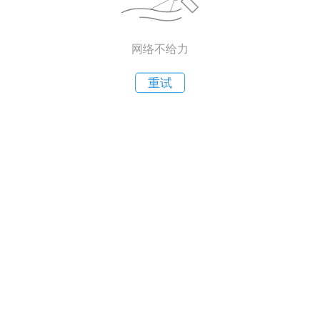
网络不给力
重试