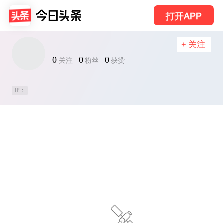
打开APP
+ 关注
0
0
0
关注
粉丝
获赞
IP：