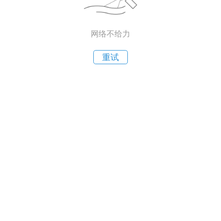
网络不给力
重试