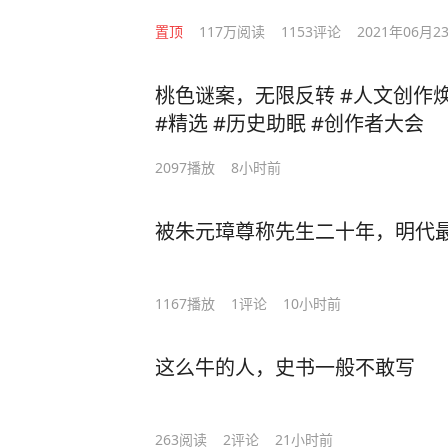
置顶
117万
阅读
1153
评论
2021年06月2
桃色谜案，无限反转 #人文创作
#精选 #历史助眠 #创作者大会
2097
播放
8小时前
被朱元璋尊称先生二十年，明代
1167
播放
1
评论
10小时前
这么牛的人，史书一般不敢写
263
阅读
2
评论
21小时前