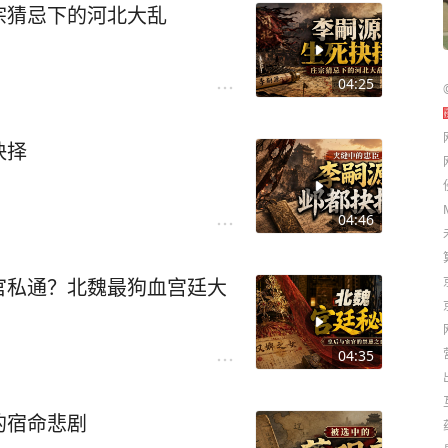
宗猜忌下的河北大乱
04:25
抉择
04:46
官私通？北魏最狗血宫廷大
04:35
的宿命悲剧