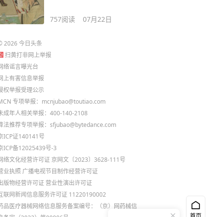
757
阅读
07月22日
©
2026
今日头条
扫黄打非网上举报
网络谣言曝光台
网上有害信息举报
侵权举报受理公示
MCN 专项举报：mcnjubao@toutiao.com
未成年人相关举报：400-140-2108
算法推荐专项举报：sfjubao@bytedance.com
京ICP证140141号
京ICP备12025439号-3
网络文化经营许可证 京网文〔2023〕3628-111号
营业执照
广播电视节目制作经营许可证
出版物经营许可证
营业性演出许可证
互联网新闻信息服务许可证 11220190002
药品医疗器械网络信息服务备案编号：（京）网药械信
首页