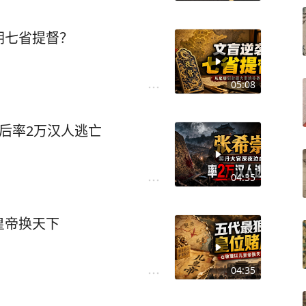
朝七省提督？
05:08
后率2万汉人逃亡
04:35
皇帝换天下
04:35