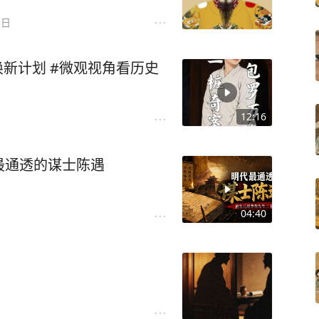
3日
焕新计划 #微观视角看历史
12:16
最通透的谋士陈遇
04:40