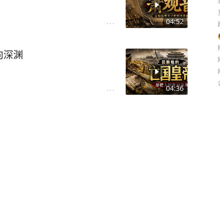
04:52
向深渊
04:36