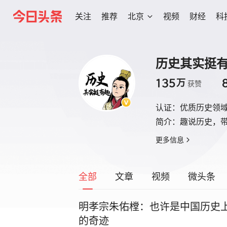
关注
推荐
北京
视频
财经
科
历史其实挺
135
万
获赞
认证：
优质历史领
简介：
趣说历史，带
更多信息
全部
文章
视频
微头条
明孝宗朱佑樘：也许是中国历史
的奇迹