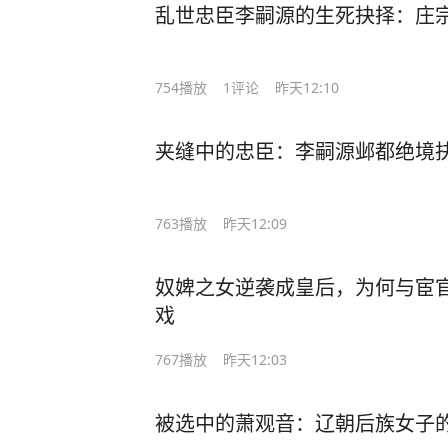
乱世忠臣李嗣源的生死抉择：庄
754
播放
1
评论
昨天12:10
夹缝中的忠臣：李嗣源邺都绝境
763
播放
昨天12:09
奴婢之女逆袭成皇后，为何与宦
戏
767
播放
昨天12:03
被选中的萧观音：辽朝后族女子