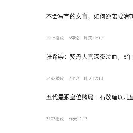
不会写字的文盲，如何逆袭成清
3915
播放
6
评论
昨天12:17
张希崇：契丹大官深夜泣血，5年
3492
播放
2
评论
昨天12:13
五代最狠皇位赌局：石敬瑭以儿
3103
播放
昨天12:13