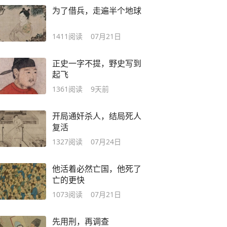
为了借兵，走遍半个地球
1411
阅读
07月21日
正史一字不提，野史写到
起飞
1361
阅读
9天前
开局通奸杀人，结局死人
复活
1327
阅读
07月24日
他活着必然亡国，他死了
亡的更快
1073
阅读
07月21日
先用刑，再调查