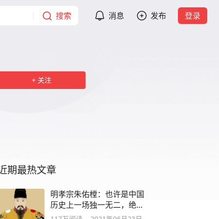
搜索
消息
发布
登录
关注
近期最热文章
明孝宗朱佑樘：也许是中国
历史上一场独一无二，绝无
仅有的奇迹
117万
阅读
2021年06月23日