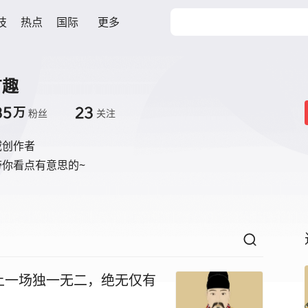
技
热点
国际
更多
有趣
85
23
万
粉丝
关注
域创作者
你看点有意思的~
上一场独一无二，绝无仅有