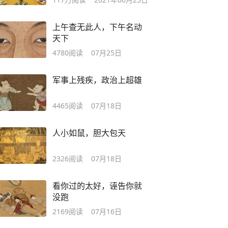
上午查无此人，下午名动
天下
4780
阅读
07月25日
军事上残疾，政治上超雄
4465
阅读
07月18日
人小如鼠，胆大包天
2326
阅读
07月18日
看你过的太好，诬告你就
没跑
2169
阅读
07月16日