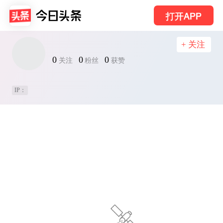
打开APP
+ 关注
0
0
0
关注
粉丝
获赞
IP：