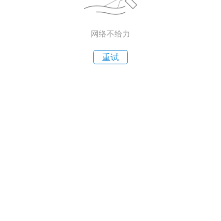
网络不给力
重试