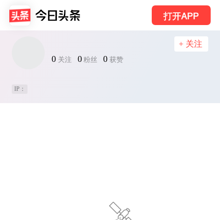
打开APP
+ 关注
0
0
0
关注
粉丝
获赞
IP：