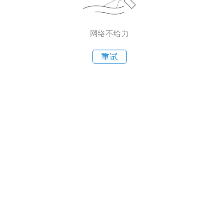
网络不给力
重试