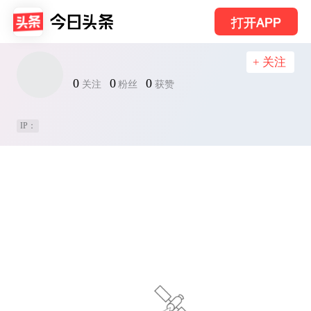
打开APP
+ 关注
0
0
0
关注
粉丝
获赞
IP：