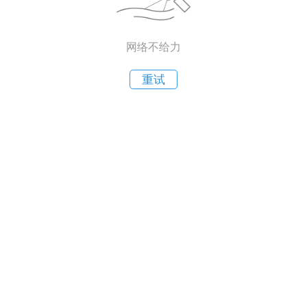
网络不给力
重试