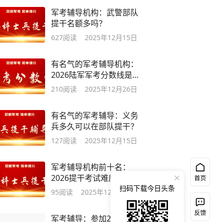
军考辅导机构：武警部队
提干名额多吗？
627
阅读
2025年12月15日
有名气的军考辅导机构：
2026陆军军考分数线是多
少？
210
阅读
2025年12月26日
有名气的军考辅导：义务
兵多久可以在部队提干？
127
阅读
2025年12月15日
军考辅导机构前十名：
2026提干考试难度大吗？
首页
扫码下载今日头条
95
阅读
2025年12月23日
反馈
军考辅导：参加2026提干