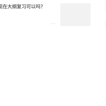
用现在大纲复习可以吗？
干考试难度大吗？
分可以上岸？
晋升路径须知