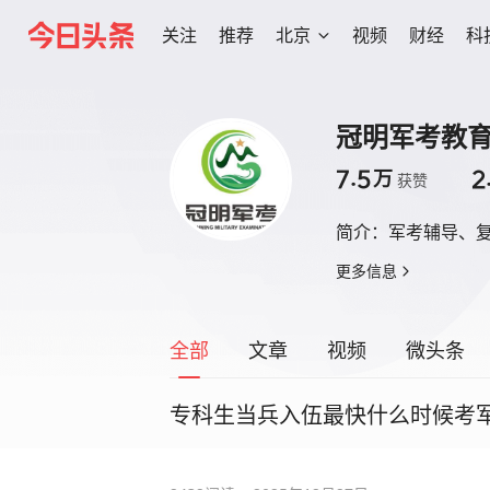
关注
推荐
北京
视频
财经
科
冠明军考教
7.5
2
万
获赞
简介：
军考辅导、
更多信息
全部
文章
视频
微头条
专科生当兵入伍最快什么时候考