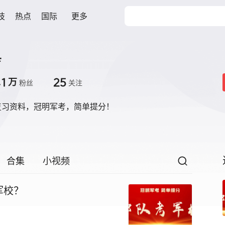
技
热点
国际
更多
育
.1
25
万
粉丝
关注
复习资料，冠明军考，简单提分！
合集
小视频
军校？