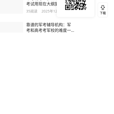
考试用现在大纲复习可以
吗？
35
阅读
2025年12月25日
下载
靠谱的军考辅导机构：军
考和高考考军校的难度一
样吗?
34
阅读
2025年12月16日
军考辅导机构前十名：部
队考军校和提干的区别
20
阅读
2025年12月26日
军考辅导机构前十名：备
考2026提干现在来得及
吗？
16
阅读
2025年12月15日
军考辅导：同是本科生为
什么有的不能提干，而是