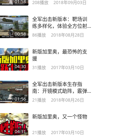
01:58
208
播放
2018年09月03日
全军出击新版本：靶场训
练多样化，体验全方位射
击
00:58
86
播放
2018年08月28日
新版加里奥，最恐怖的支
援
04:30
31
播放
2017年03月10日
全军出击新版本生存指
南：开镜模式助阵，霰弹
枪需要注意什么？
01:56
21
播放
2018年08月26日
新版加里奥，又一个怪物
04:31
21
播放
2017年03月10日