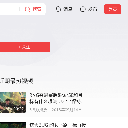
搜索
消息
发布
登录
关注
近期最热视频
RNG夺冠赛后采访“S8和目
标有什么想法”Uzi：“保持状
态最重要”
00:32
3.3万
播放
2018年09月14日
逆天BUG 豹女下路一标直接