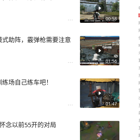
00:58
模式助阵，霰弹枪需要注意
01:56
训练场自己练车吧！
01:47
：怀念以前55开的对局