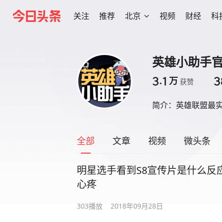
关注
推荐
北京
视频
财经
科
英雄小助手
3.1
3
万
获赞
简介：
英雄联盟最
全部
文章
视频
微头条
明星选手看到S8宣传片是什么反应？
心疼
303
播放
2018年09月28日