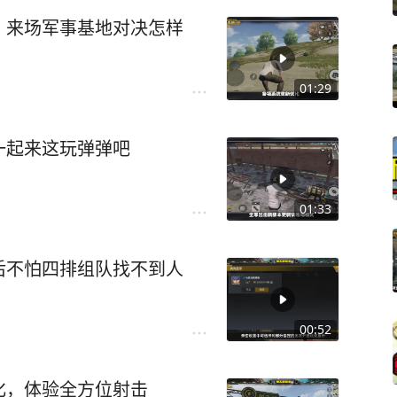
，来场军事基地对决怎样
01:29
一起来这玩弹弹吧
01:33
后不怕四排组队找不到人
00:52
化，体验全方位射击