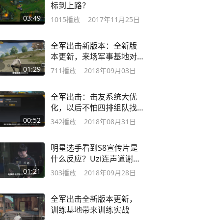
标到上路？
03:49
1015
播放
2017年11月25日
全军出击新版本：全新版
本更新，来场军事基地对
决怎样
01:29
711
播放
2018年09月03日
全军出击：击友系统大优
化，以后不怕四排组队找
不到人
00:52
342
播放
2018年08月31日
明星选手看到S8宣传片是
什么反应？Uzi连声道谢
Faker让人心疼
01:21
303
播放
2018年09月28日
全军出击全新版本更新，
训练基地带来训练实战