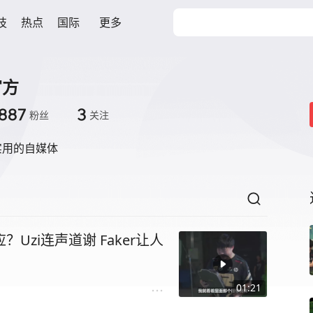
技
热点
国际
更多
官方
887
3
粉丝
关注
实用的自媒体
Uzi连声道谢 Faker让人
01:21