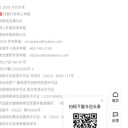
©
2026
今日头条
扫黄打非网上举报
网络谣言曝光台
网上有害信息举报
侵权举报受理公示
MCN 专项举报：mcnjubao@toutiao.com
未成年人相关举报：400-140-2108
算法推荐专项举报：sfjubao@bytedance.com
京ICP证140141号
京ICP备12025439号-3
网络文化经营许可证 京网文〔2023〕3628-111号
营业执照
广播电视节目制作经营许可证
出版物经营许可证
营业性演出许可证
互联网新闻信息服务许可证 11220190002
首页
药品医疗器械网络信息服务备案编号：（京）网药械信
扫码下载今日头条
息备字（2023）第00006号
互联网宗教信息服务许可证：京（2025）0000021
反馈
跟帖评论自律管理承诺书