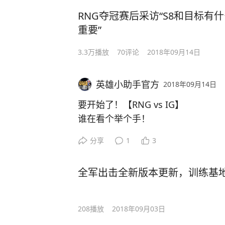
RNG夺冠赛后采访“S8和目标有什
重要”
3.3万
播放
70
评论
2018年09月14日
英雄小助手官方
2018年09月14日
要开始了！【RNG vs IG】
谁在看个举个手！
分享
1
3
#2018LPL# #RNG# #英雄联盟#
全军出击全新版本更新，训练基
208
播放
2018年09月03日