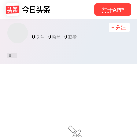
打开APP
+ 关注
0
0
0
关注
粉丝
获赞
IP：