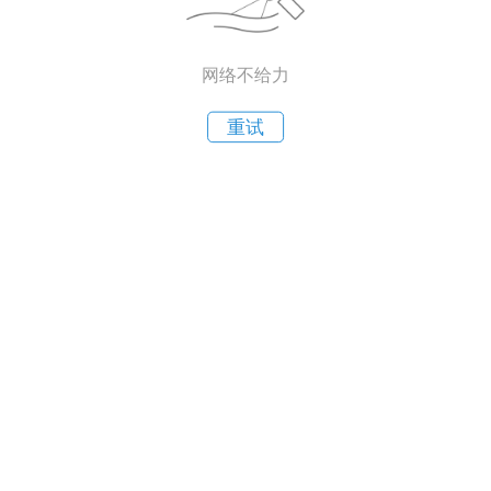
网络不给力
重试