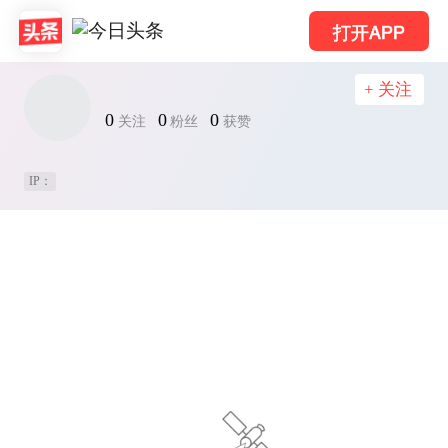
打开APP
+ 关注
0
0
0
关注
粉丝
获赞
IP：