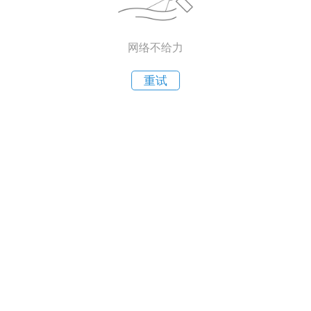
网络不给力
重试