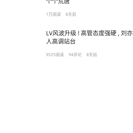
个个荒唐
1万
阅读
8天前
LV风波升级 ! 高管态度强硬 , 刘
人高调站台
9525
阅读
94
评论
8天前