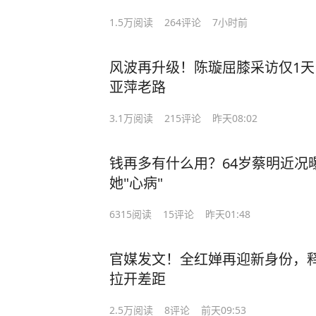
1.5万
阅读
264
评论
7小时前
风波再升级！陈璇屈膝采访仅1
亚萍老路
3.1万
阅读
215
评论
昨天08:02
钱再多有什么用？64岁蔡明近况
她"心病"
6315
阅读
15
评论
昨天01:48
官媒发文！全红婵再迎新身份，
拉开差距
2.5万
阅读
8
评论
前天09:53