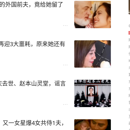
年的外国前夫，竟给她留了
雯再迎3大噩耗，原来她还有
庆去世、赵本山灵堂，谣言
，又一女星爆4女共侍1夫，