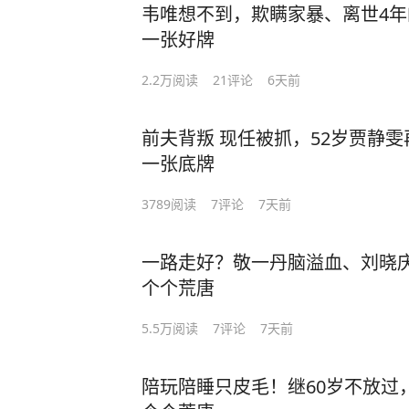
韦唯想不到，欺瞒家暴、离世4
一张好牌
2.2万
阅读
21
评论
6天前
前夫背叛 现任被抓，52岁贾静
一张底牌
3789
阅读
7
评论
7天前
一路走好？敬一丹脑溢血、刘晓
个个荒唐
5.5万
阅读
7
评论
7天前
陪玩陪睡只皮毛！继60岁不放过