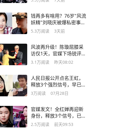
钱再多有啥用？76岁"风流
妖精"刘晓庆被爆私密事，
已走上另一条路
5.3万
阅读
3天前
风波再升级！陈璇屈膝采
访仅1天，官媒下场锐评，
走上邓亚萍老路
3.1万
阅读
昨天08:02
人民日报公开点名王虹，
释放3个强烈信号，早已与
韦东奕拉开差距
3万
阅读
07月28日
官媒发文！全红婵再迎新
身份，释放3个信号，已与
陈芋汐拉开差距
2.5万
阅读
前天09:53