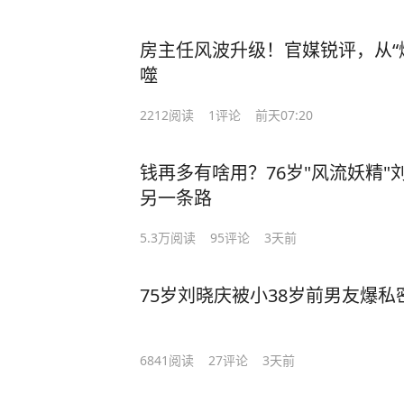
房主任风波升级！官媒锐评，从“爆
噬
2212
阅读
1
评论
前天07:20
钱再多有啥用？76岁"风流妖精
另一条路
5.3万
阅读
95
评论
3天前
75岁刘晓庆被小38岁前男友爆私
6841
阅读
27
评论
3天前