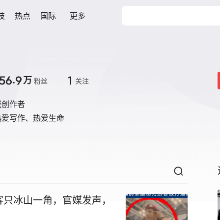
技
热点
国际
更多
56.9
1
万
粉丝
关注
域创作者
热爱写作、热爱生命
客只冰山一角，官媒发声，