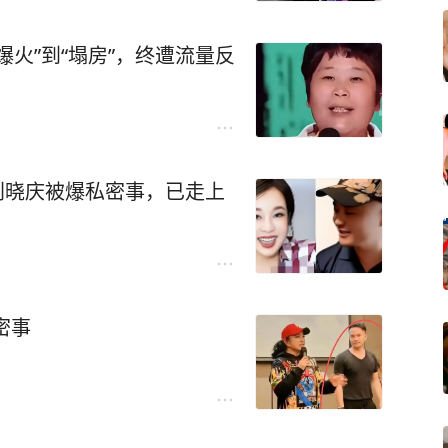
火”到“塌房”，终遭流量反
"刘晓庆被爆私密事，已走上
密事