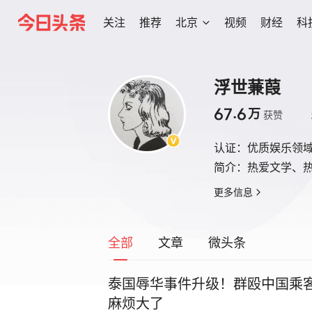
关注
推荐
北京
视频
财经
科
浮世蒹葭
67.6
万
获赞
认证：
优质娱乐领
简介：
热爱文学、
更多信息
全部
文章
微头条
泰国辱华事件升级！群殴中国乘
麻烦大了