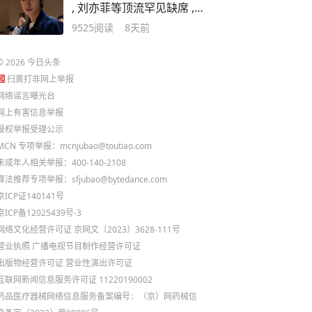
, 刘亦菲等顶流罕见缺席 ,
却有3人高调站台
9525
阅读
8天前
©
2026
今日头条
扫黄打非网上举报
网络谣言曝光台
网上有害信息举报
侵权举报受理公示
MCN 专项举报：mcnjubao@toutiao.com
未成年人相关举报：400-140-2108
算法推荐专项举报：sfjubao@bytedance.com
京ICP证140141号
京ICP备12025439号-3
网络文化经营许可证 京网文〔2023〕3628-111号
营业执照
广播电视节目制作经营许可证
出版物经营许可证
营业性演出许可证
互联网新闻信息服务许可证 11220190002
药品医疗器械网络信息服务备案编号：（京）网药械信