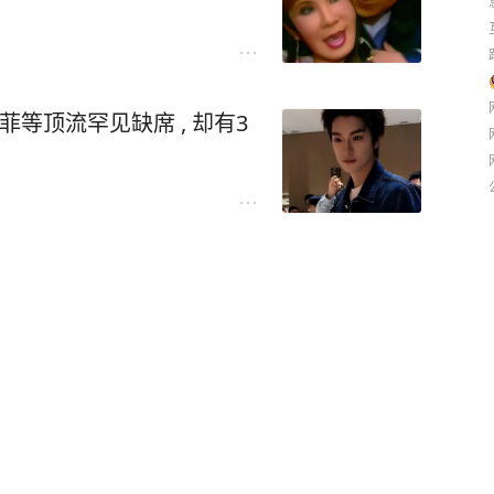
亦菲等顶流罕见缺席 , 却有3