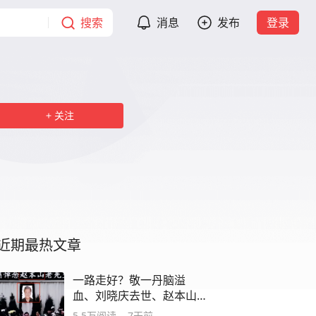
搜索
消息
发布
登录
关注
近期最热文章
一路走好？敬一丹脑溢
血、刘晓庆去世、赵本山
灵堂，谣言个个荒唐
5.5万
阅读
7天前