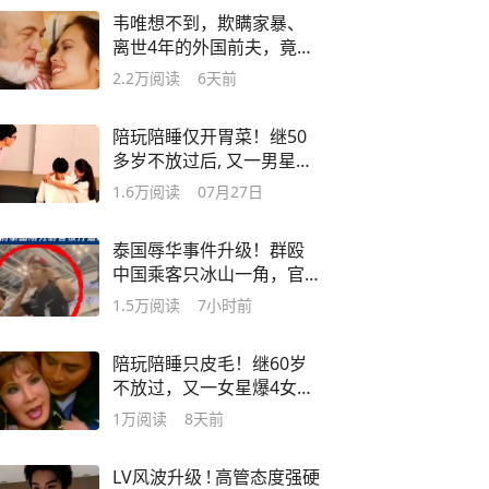
韦唯想不到，欺瞒家暴、
离世4年的外国前夫，竟给
她留了一张好牌
2.2万
阅读
6天前
陪玩陪睡仅开胃菜！继50
多岁不放过后, 又一男星自
爆被富婆潜规则
1.6万
阅读
07月27日
泰国辱华事件升级！群殴
中国乘客只冰山一角，官
媒发声，麻烦大了
1.5万
阅读
7小时前
陪玩陪睡只皮毛！继60岁
不放过，又一女星爆4女共
侍1夫，个个荒唐
1万
阅读
8天前
LV风波升级 ! 高管态度强硬