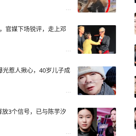
天，官媒下场锐评，走上邓
曝光惹人揪心，40岁儿子成
释放3个信号，已与陈芋汐