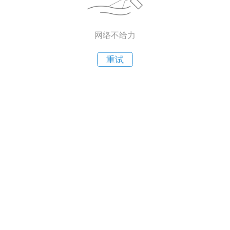
网络不给力
重试