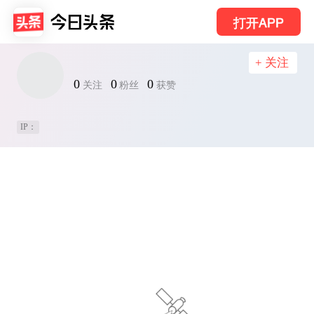
打开APP
+ 关注
0
0
0
关注
粉丝
获赞
IP：