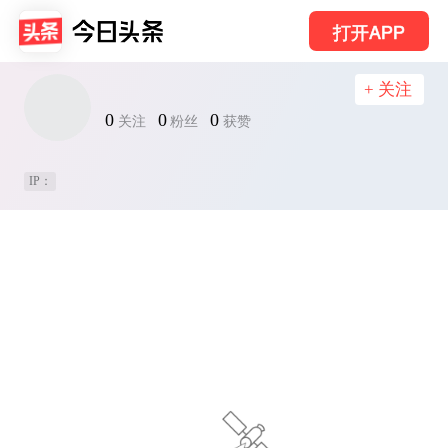
打开APP
+ 关注
0
0
0
关注
粉丝
获赞
IP：