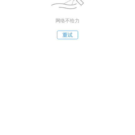
网络不给力
重试