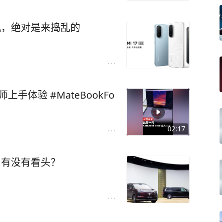
新机，绝对是来捣乱的
大师上手体验 #MateBookFo
02:17
市，有没有看头？