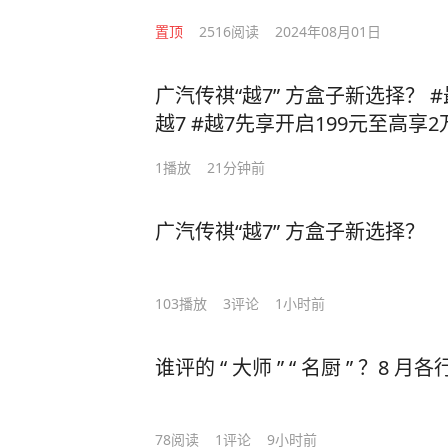
置顶
2516
阅读
2024年08月01日
广汽传祺“越7” 方盒子新选择？ 
越7 #越7先享开启199元至高享
1
播放
21分钟前
广汽传祺“越7” 方盒子新选择？
103
播放
3
评论
1小时前
谁评的 “ 大师 ” “ 名厨 ” ？8
78
阅读
1
评论
9小时前