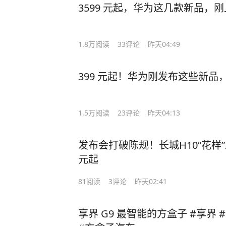
3599 元起，华为这几款新品，
1.8万
阅读
33
评论
昨天04:49
399 元起！华为刚发布这些新
1.5万
阅读
23
评论
昨天04:13
发布会打破陈规！长城H10“花样”
元起
81
阅读
3
评论
昨天02:41
享界 G9 最智能的方盒子 #享界 