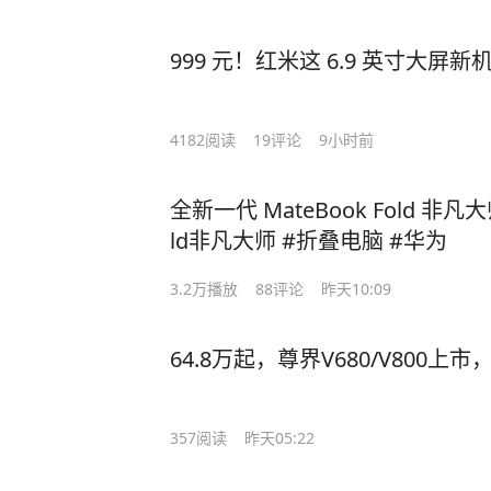
999 元！红米这 6.9 英寸大屏
4182
阅读
19
评论
9小时前
全新一代 MateBook Fold 非凡
ld非凡大师 #折叠电脑 #华为
3.2万
播放
88
评论
昨天10:09
64.8万起，尊界V680/V800上
357
阅读
昨天05:22