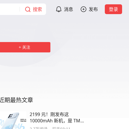
搜索
消息
发布
登录
关注
近期最热文章
2199 元！刚发布这
10000mAh 新机，是 TM
疯了吧？
2.7万
阅读
前天03:11