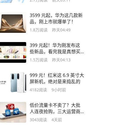
3599 元起，华为这几款新
品，刚上市就爆单了！
1.8万
阅读
昨天04:49
399 元起！华为刚发布这
些新品，看完我是真想买
啊
1.5万
阅读
昨天04:13
999 元！红米这 6.9 英寸大
屏新机，绝对是来捣乱的
4182
阅读
9小时前
低价流量卡不卖了？大批
人连夜抢购，三大运营商
回应
3043
阅读
4天前