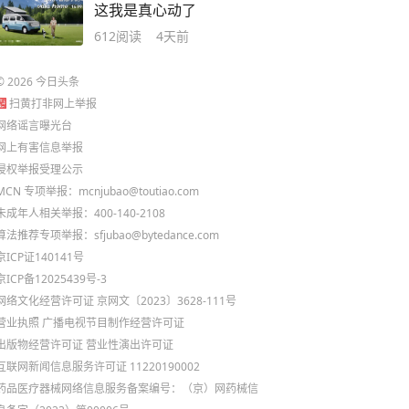
这我是真心动了
612
阅读
4天前
©
2026
今日头条
扫黄打非网上举报
网络谣言曝光台
网上有害信息举报
侵权举报受理公示
MCN 专项举报：mcnjubao@toutiao.com
未成年人相关举报：400-140-2108
算法推荐专项举报：sfjubao@bytedance.com
京ICP证140141号
京ICP备12025439号-3
网络文化经营许可证 京网文〔2023〕3628-111号
营业执照
广播电视节目制作经营许可证
出版物经营许可证
营业性演出许可证
互联网新闻信息服务许可证 11220190002
药品医疗器械网络信息服务备案编号：（京）网药械信