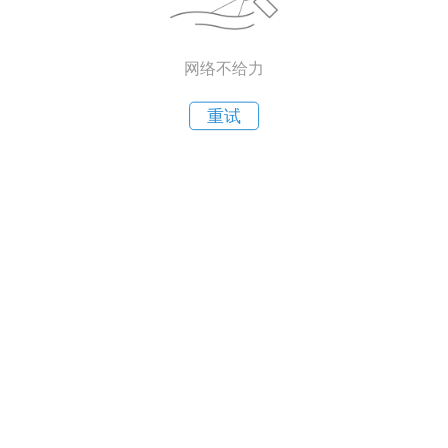
网络不给力
重试