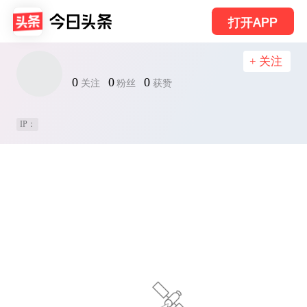
打开APP
+ 关注
0
0
0
关注
粉丝
获赞
IP：