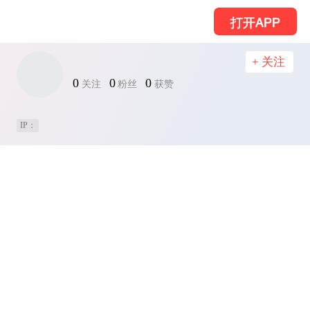
打开APP
+ 关注
0
0
0
关注
粉丝
获赞
IP：