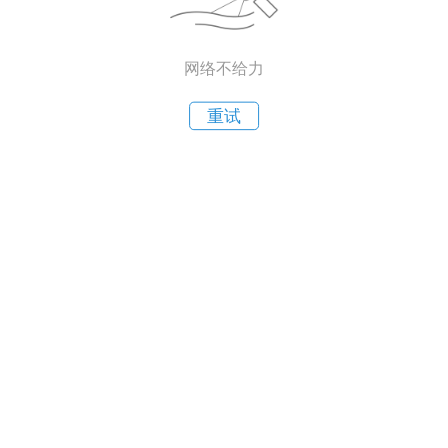
网络不给力
重试