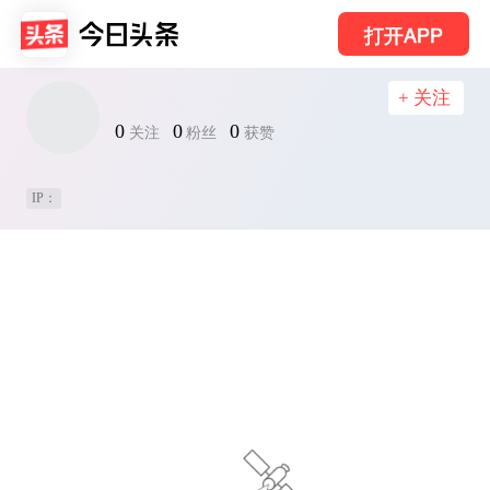
打开APP
+ 关注
0
0
0
关注
粉丝
获赞
IP：