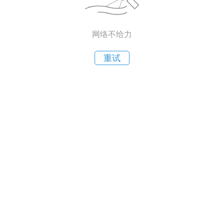
网络不给力
重试