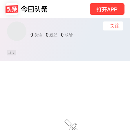
打开APP
+ 关注
0
0
0
关注
粉丝
获赞
IP：