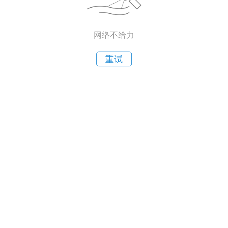
网络不给力
重试