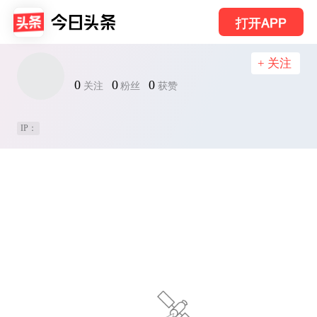
打开APP
+ 关注
0
0
0
关注
粉丝
获赞
IP：