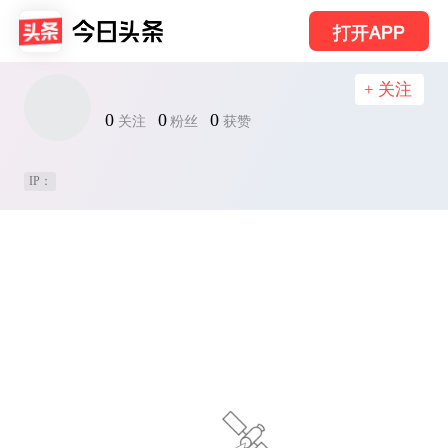
打开APP
+ 关注
0
0
0
关注
粉丝
获赞
IP：