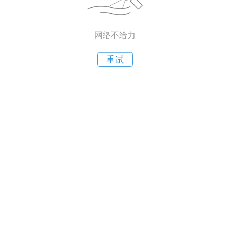
网络不给力
重试