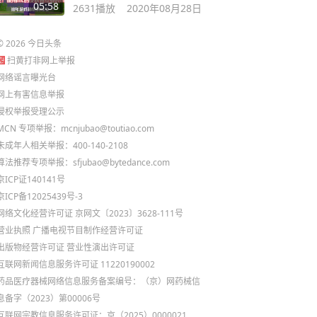
05:58
2631
播放
2020年08月28日
©
2026
今日头条
扫黄打非网上举报
网络谣言曝光台
网上有害信息举报
侵权举报受理公示
MCN 专项举报：mcnjubao@toutiao.com
未成年人相关举报：400-140-2108
算法推荐专项举报：sfjubao@bytedance.com
京ICP证140141号
京ICP备12025439号-3
网络文化经营许可证 京网文〔2023〕3628-111号
营业执照
广播电视节目制作经营许可证
出版物经营许可证
营业性演出许可证
互联网新闻信息服务许可证 11220190002
药品医疗器械网络信息服务备案编号：（京）网药械信
息备字（2023）第00006号
互联网宗教信息服务许可证：京（2025）0000021