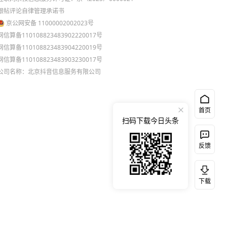
跟帖评论自律管理承诺书
京公网安备 11000002002023号
网信算备110108823483902220017号
网信算备110108823483904220019号
网信算备110108823483903230017号
公司名称：北京抖音信息服务有限公司
首页
扫码下载今日头条
反馈
下载