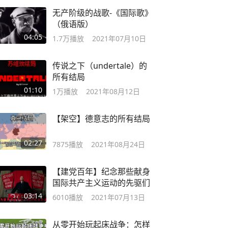
无产阶级的战歌-《国际歌》
（俄语版）
04:05
1.7万
播放
2021年07月10日
传说之下（undertale）的
所有结局
01:10
1万
播放
2021年08月12日
【架空】德意志的所有结局
02:27
7875
播放
2021年08月24日
【建党百年】纪念那些献身
国际共产主义运动的先驱们
03:14
6010
播放
2021年07月13日
从零开始玩起床战争：怎样