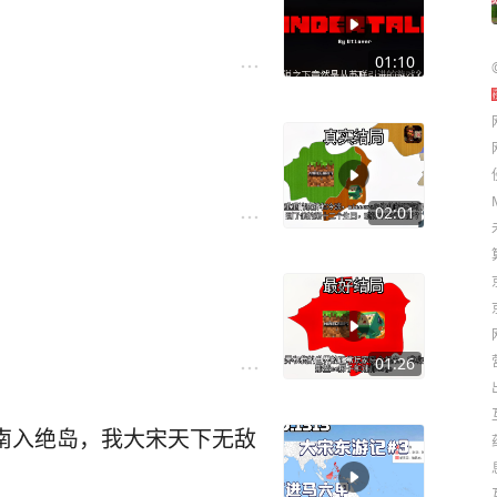
01:10
02:01
01:26
南入绝岛，我大宋天下无敌