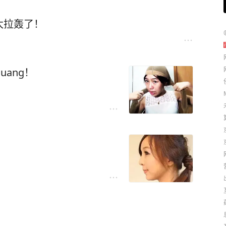
太拉轰了！
ang！