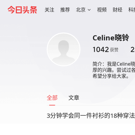
关注
推荐
北京
视频
财经
科
Celine晓铃
1042
2
获赞
简介：
我是Celi
厚的兴趣。尝试过
希望分享给大家。
全部
文章
3分钟学会同一件衬衫的18种穿