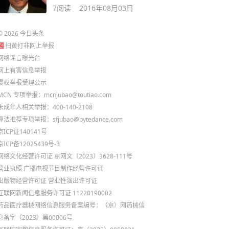
7
阅读
2016年08月03日
©
2026
今日头条
扫黄打非网上举报
网络谣言曝光台
网上有害信息举报
侵权举报受理公示
MCN 专项举报：mcnjubao@toutiao.com
未成年人相关举报：400-140-2108
算法推荐专项举报：sfjubao@bytedance.com
京ICP证140141号
京ICP备12025439号-3
网络文化经营许可证 京网文〔2023〕3628-111号
营业执照
广播电视节目制作经营许可证
出版物经营许可证
营业性演出许可证
互联网新闻信息服务许可证 11220190002
药品医疗器械网络信息服务备案编号：（京）网药械信
息备字（2023）第00006号