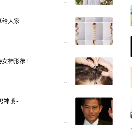
享给大家
持女神形象！
男神哦~