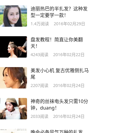
迪丽热巴的半扎发？这种发
型一定要学一款！
1.4万
阅读
2016年02月29日
盘发教程！简直让你美翻
天！
4243
阅读
2016年02月22日
美发小心机 复古优雅侧扎马
尾
2207
阅读
2016年02月24日
神奇的丝袜电头发只需10分
钟，duang！
2033
阅读
2016年02月24日
晚会必备风气万种的扎发