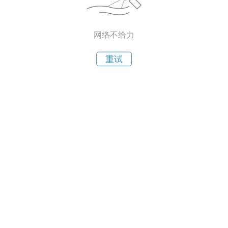
网络不给力
重试