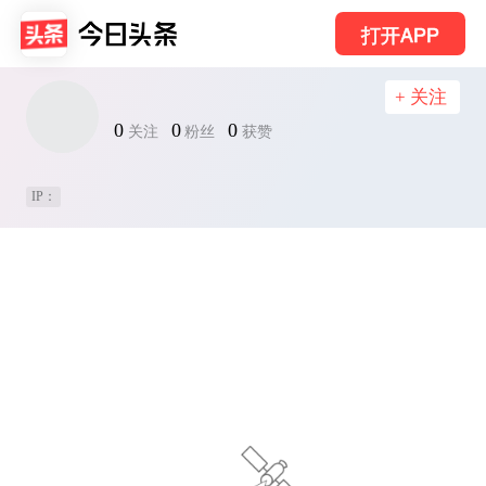
打开APP
+ 关注
0
0
0
关注
粉丝
获赞
IP：