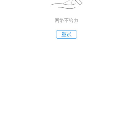
网络不给力
重试