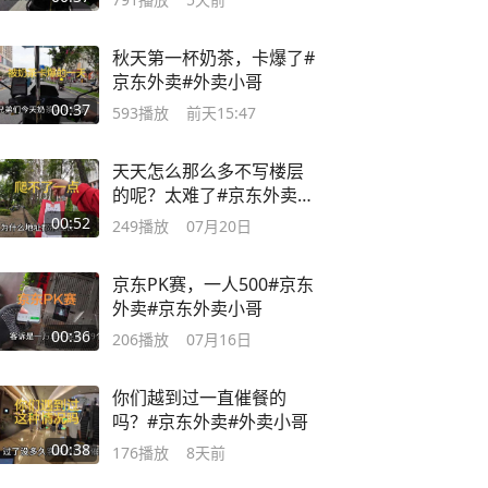
秋天第一杯奶茶，卡爆了#
京东外卖#外卖小哥
00:37
593
播放
前天15:47
天天怎么那么多不写楼层
的呢？太难了#京东外卖#
外卖小哥
00:52
249
播放
07月20日
京东PK赛，一人500#京东
外卖#京东外卖小哥
00:36
206
播放
07月16日
你们越到过一直催餐的
吗？#京东外卖#外卖小哥
00:38
176
播放
8天前