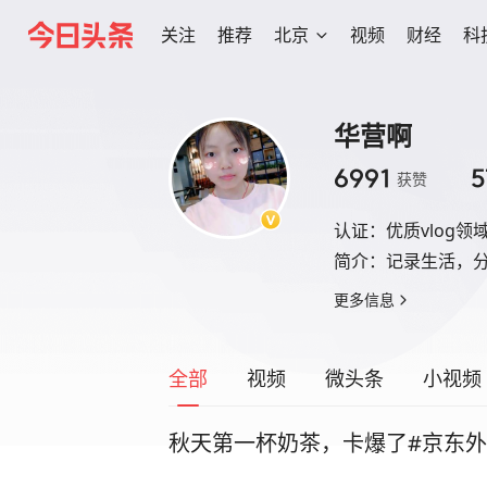
关注
推荐
北京
视频
财经
科
华营啊
6991
5
获赞
认证：
优质vlog领
简介：
记录生活，
更多信息
全部
视频
微头条
小视频
秋天第一杯奶茶，卡爆了#京东外