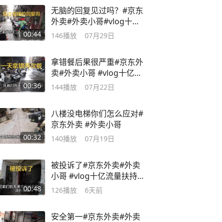
无脑的回复见过吗？#京东
外卖#外卖小哥#vlog十亿
流量扶持计划
00:44
146
播放
07月29日
拿错餐后果很严重#京东外
卖#外卖小哥 #vlog十亿流
量扶持计划
00:36
144
播放
07月22日
八楼没电梯你们怎么应对#
京东外卖 #外卖小哥
00:32
140
播放
07月19日
被投诉了#京东外卖#外卖
小哥 #vlog十亿流量扶持计
划 #vlog日常
00:48
126
播放
6天前
安全第一#京东外卖#外卖