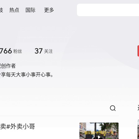
技
热点
国际
更多
766
37
粉丝
关注
域创作者
分享每天大事小事开心事。
卖#外卖小哥