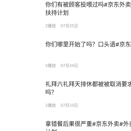
你们有被顾客投喂过吗#京东外卖#
扶持计划
2
播放
07月25日
你们哪里开始了吗？口头语#京东
5
播放
07月24日
礼拜六礼拜天排休都被被取消要
吗？
2
播放
07月23日
拿错餐后果很严重#京东外卖#外卖