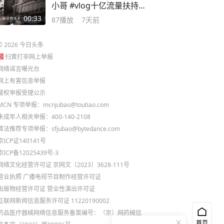
小哥 #vlog十亿流量扶持计
划 #vlog日常
00:33
87
播放
7天前
©
2026
今日头条
扫黄打非网上举报
网络谣言曝光台
网上有害信息举报
侵权举报受理公示
MCN 专项举报：mcnjubao@toutiao.com
未成年人相关举报：400-140-2108
算法推荐专项举报：sfjubao@bytedance.com
京ICP证140141号
京ICP备12025439号-3
网络文化经营许可证 京网文〔2023〕3628-111号
营业执照
广播电视节目制作经营许可证
出版物经营许可证
营业性演出许可证
互联网新闻信息服务许可证 11220190002
药品医疗器械网络信息服务备案编号：（京）网药械信
首页