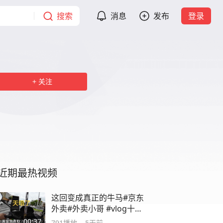
搜索
消息
发布
登录
关注
近期最热视频
这回变成真正的牛马#京东
外卖#外卖小哥 #vlog十亿
流量扶持计划
00:37
791
播放
5天前