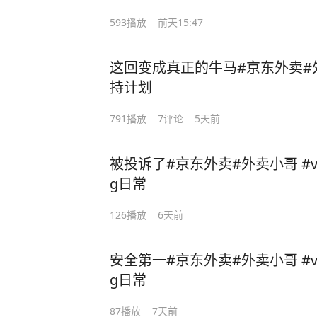
593
播放
前天15:47
这回变成真正的牛马#京东外卖#外
持计划
791
播放
7
评论
5天前
被投诉了#京东外卖#外卖小哥 #vl
g日常
126
播放
6天前
安全第一#京东外卖#外卖小哥 #vl
g日常
87
播放
7天前