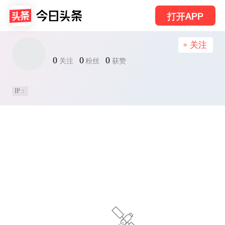
打开APP
+ 关注
0
0
0
关注
粉丝
获赞
IP：