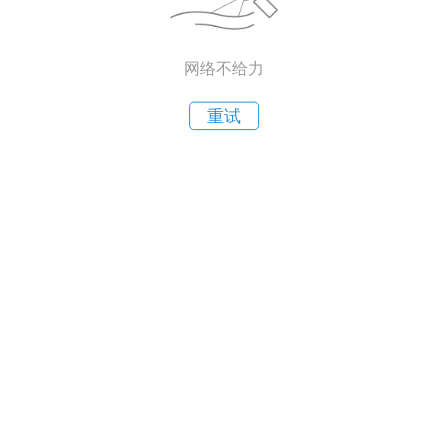
网络不给力
重试