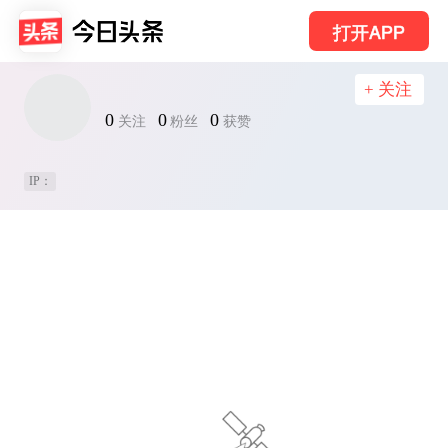
打开APP
+ 关注
0
0
0
关注
粉丝
获赞
IP：