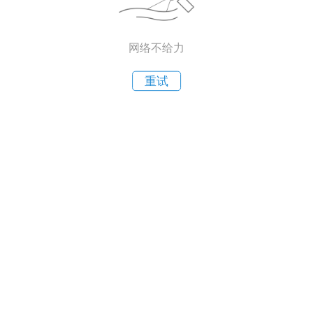
网络不给力
重试