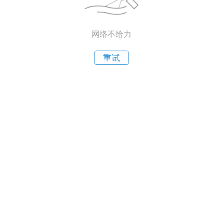
网络不给力
重试