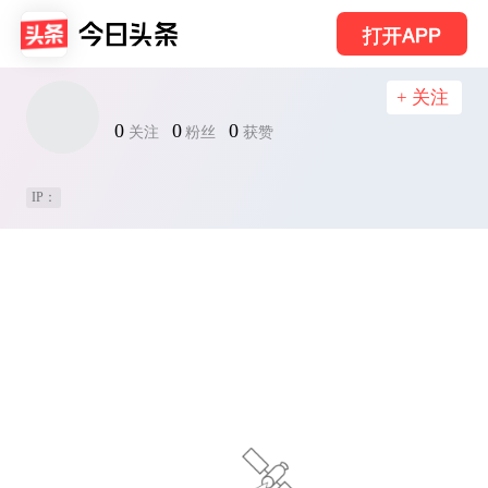
打开APP
+ 关注
0
0
0
关注
粉丝
获赞
IP：