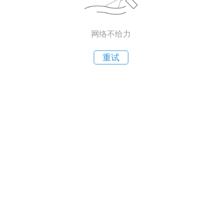
网络不给力
重试