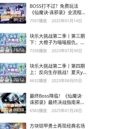
BOSS打不过？免费玩法
《仙魔诀·诛邪录》全流程探
索指南来啦！
01:25
7507
播放
2025年01月14日
块乐大挑战第二季丨第三期
下：大橙子为喵喵报仇，赢
家却是闪电？
16:53
7336
播放
2023年07月30日
块乐大挑战第二季丨第四期
上：反向生存挑战！夏天y
被迫减少血量
20:12
6632
播放
2023年08月05日
最终Boss降临！《仙魔诀·
诛邪录》最终决战指南来
啦！
00:53
6583
播放
2025年01月28日
方块铠甲勇士再现经典名场