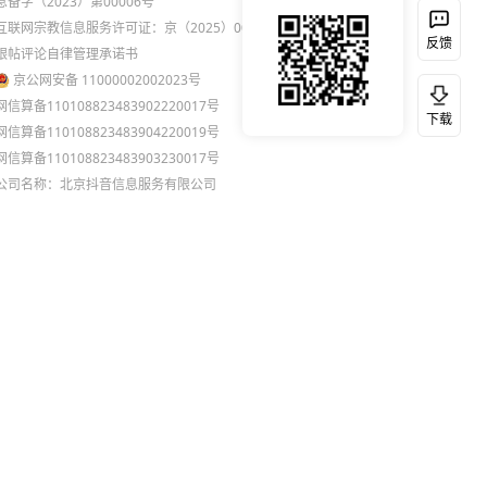
息备字（2023）第00006号
互联网宗教信息服务许可证：京（2025）0000021
反馈
跟帖评论自律管理承诺书
京公网安备 11000002002023号
网信算备110108823483902220017号
下载
网信算备110108823483904220019号
网信算备110108823483903230017号
公司名称：北京抖音信息服务有限公司