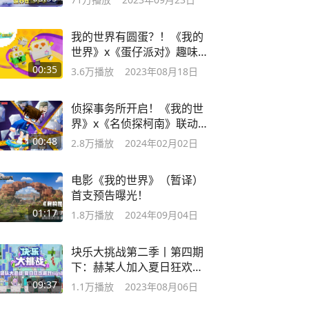
我的世界有圆蛋？！《我的
世界》x《蛋仔派对》趣味联
动开启！
00:35
3.6万
播放
2023年08月18日
侦探事务所开启！《我的世
界》x《名侦探柯南》联动正
式上线！
00:48
2.8万
播放
2024年02月02日
电影《我的世界》（暂译）
首支预告曝光！
01:17
1.8万
播放
2024年09月04日
块乐大挑战第二季丨第四期
下：赫某人加入夏日狂欢派
对，嗨起来！
09:37
1.1万
播放
2023年08月06日