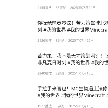
记
4155
播放
33
评论
2025年07月24日
你抚琵琶奏琴弦！苦力策驾驶北
刻 #我的世界 #我的世界Minecraft #我的世界试炼传说 #夏
日环游记
3126
播放
8
评论
2025年07月20日
苦力策：我不是天才策划吗？！记
非凡夏日时刻 #我的世界 #我的世界Minecraft #我不是天才
吗 #夏日环游记
2240
播放
2
评论
2025年07月15日
手拉手来官包！MC生物遇上法修
1932
播放
3
评论
2025年07月15日