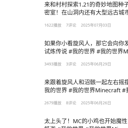
来和村村探索1.21的奇妙地图种
密室！在山洞内还有大型远古城
#
1622
播放
7
评论
2025年07月03日
如果你小看旋风人，那它会向你
试炼传说 #我的世界 #我的世界Minecraft #网易不会错过一
个梗
3493
播放
3
评论
2025年06月29日
来跟着旋风人和沼骸一起左右摇摆吧
我的世
2679
播放
8
评论
2025年06月26日
太上头了！MC的小鸡也开始魔性