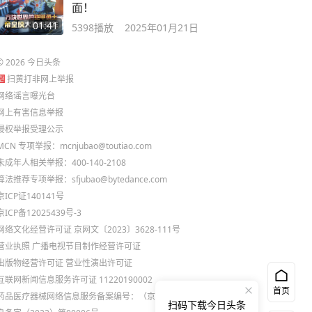
面！
01:41
5398
播放
2025年01月21日
©
2026
今日头条
扫黄打非网上举报
网络谣言曝光台
网上有害信息举报
侵权举报受理公示
MCN 专项举报：mcnjubao@toutiao.com
未成年人相关举报：400-140-2108
算法推荐专项举报：sfjubao@bytedance.com
京ICP证140141号
京ICP备12025439号-3
网络文化经营许可证 京网文〔2023〕3628-111号
营业执照
广播电视节目制作经营许可证
出版物经营许可证
营业性演出许可证
互联网新闻信息服务许可证 11220190002
首页
药品医疗器械网络信息服务备案编号：（京）网药械信
扫码下载今日头条