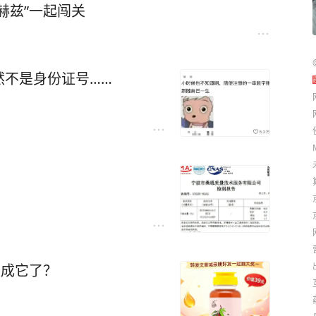
赫兹”一起闯关
然不是身份证号……
换成它了？