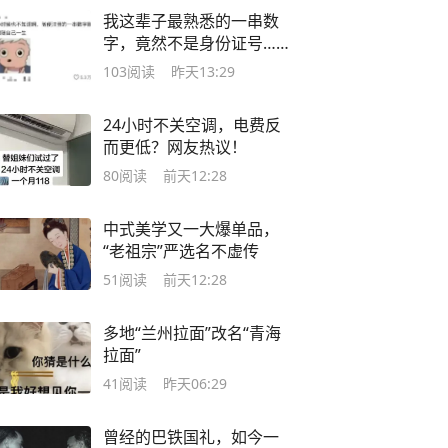
我这辈子最熟悉的一串数
字，竟然不是身份证号……
103
阅读
昨天13:29
24小时不关空调，电费反
而更低？网友热议！
80
阅读
前天12:28
中式美学又一大爆单品，
“老祖宗”严选名不虚传
51
阅读
前天12:28
多地“兰州拉面”改名“青海
拉面”
41
阅读
昨天06:29
曾经的巴铁国礼，如今一