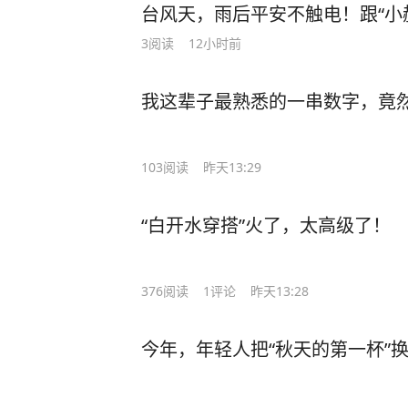
台风天，雨后平安不触电！跟“小
3
阅读
12小时前
我这辈子最熟悉的一串数字，竟
103
阅读
昨天13:29
“白开水穿搭”火了，太高级了！
376
阅读
1
评论
昨天13:28
今年，年轻人把“秋天的第一杯”