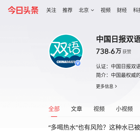
关注
推荐
北京
视频
财经
科
中国日报双
738.6
万
获赞
认证：
中国日报双
简介：
中国最权威
更多信息
全部
文章
视频
小视频
“多喝热水”也有风险？这种水已被