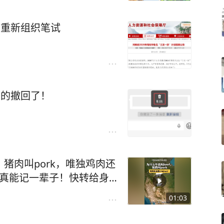
将重新组织笔试
你的撤回了！
，猪肉叫pork，唯独鸡肉还
看完真能记一辈子！快转给身
学英语
01:03