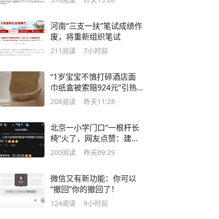
河南“三支一扶”笔试成绩作
废，将重新组织笔试
211
阅读
7小时前
“1岁宝宝不慎打碎酒店面
巾纸盒被索赔924元”引热
议，涉事酒店回应
208
阅读
昨天11:28
北京一小学门口“一根杆长
椅”火了，网友点赞：建议
全国推广
200
阅读
昨天09:29
微信又有新功能：你可以
“撤回”你的撤回了！
124
阅读
9小时前