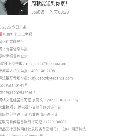
周就能送到你家！
35
阅读
昨天03:28
©
2026
今日头条
扫黄打非网上举报
网络谣言曝光台
网上有害信息举报
侵权举报受理公示
MCN 专项举报：mcnjubao@toutiao.com
未成年人相关举报：400-140-2108
算法推荐专项举报：sfjubao@bytedance.com
京ICP证140141号
京ICP备12025439号-3
网络文化经营许可证 京网文〔2023〕3628-111号
营业执照
广播电视节目制作经营许可证
出版物经营许可证
营业性演出许可证
互联网新闻信息服务许可证 11220190002
药品医疗器械网络信息服务备案编号：（京）网药械信