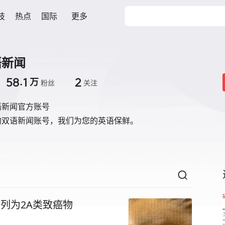
技
热点
国际
更多
语新闻
58.1
2
万
粉丝
关注
语新闻官方账号
的双语新闻账号，我们为您的英语保鲜。
列为2A类致癌物