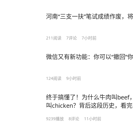
河南“三支一扶”笔试成绩作废，
211
阅读
7
评论
7小时前
微信又有新功能：你可以“撤回”
124
阅读
9小时前
终于搞懂了！为什么牛肉叫beef
叫chicken？背后这段历史，
边正在苦背单词的小伙伴吧！#
9239
播放
8
评论
11小时前