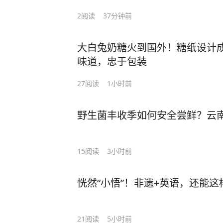
2
阅读
37分钟前
大白兔奶糖火到国外！糖纸设计成
味道，忠于包装
27
阅读
1小时前
野生菌丰收季如何安全尝鲜？云
15
阅读
3小时前
恍然“小悟”！非遗+英语，还能这
21
阅读
5小时前